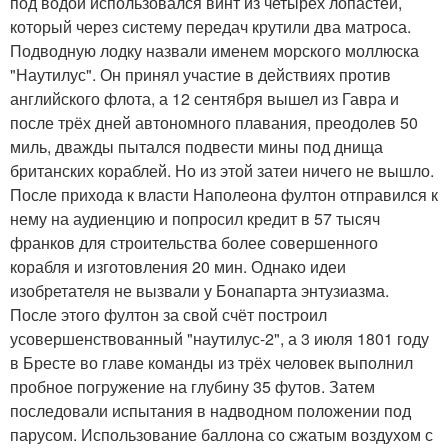
под водой использовался винт из четырёх лопастей,
который через систему передач крутили два матроса.
Подводную лодку назвали именем морского моллюска
"Наутилус". Он принял участие в действиях против
английского флота, а 12 сентября вышел из Гавра и
после трёх дней автономного плавания, преодолев 50
миль, дважды пытался подвести мины под днища
британских кораблей. Но из этой затеи ничего не вышло.
После прихода к власти Наполеона фултон отправился к
нему на аудиенцию и попросил кредит в 57 тысяч
франков для строительства более совершенного
корабля и изготовления 20 мин. Однако идеи
изобретателя не вызвали у Бонапарта энтузиазма.
После этого фултон за свой счёт построил
усовершенствованный "наутилус-2", а 3 июля 1801 году
в Бресте во главе команды из трёх человек выполнил
пробное погружение на глубину 35 футов. Затем
последовали испытания в надводном положении под
парусом. Использование баллона со сжатым воздухом с