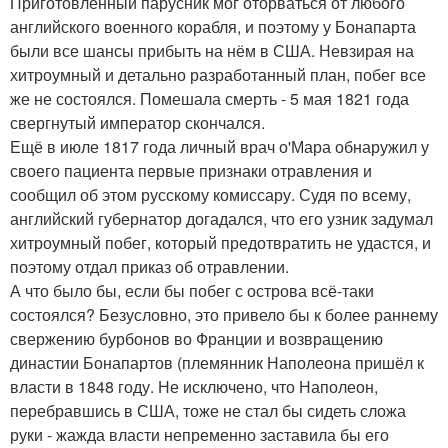
Приготовленный парусник мог оторваться от любого
английского военного корабля, и поэтому у Бонапарта
были все шансы прибыть на нём в США. Невзирая на
хитроумный и детально разработанный план, побег все
же не состоялся. Помешала смерть - 5 мая 1821 года
свергнутый император скончался.
Ещё в июле 1817 года личный врач о'Мара обнаружил у
своего пациента первые признаки отравления и
сообщил об этом русскому комиссару. Судя по всему,
английский губернатор догадался, что его узник задумал
хитроумный побег, который предотвратить не удастся, и
поэтому отдал приказ об отравлении.
А что было бы, если бы побег с острова всё-таки
состоялся? Безусловно, это привело бы к более раннему
свержению бурбонов во Франции и возвращению
династии Бонапартов (племянник Наполеона пришёл к
власти в 1848 году. Не исключено, что Наполеон,
перебравшись в США, тоже не стал бы сидеть сложа
руки - жажда власти непременно заставила бы его