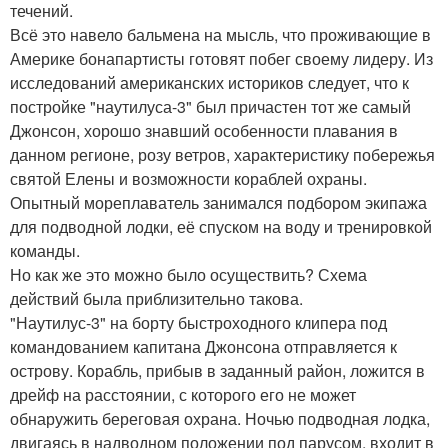
течений.
Всё это навело бальмена на мысль, что проживающие в
Америке бонапартисты готовят побег своему лидеру. Из
исследований американских историков следует, что к
постройке "наутилуса-3" был причастен тот же самый
Джонсон, хорошо знавший особенности плавания в
данном регионе, розу ветров, характеристику побережья
святой Елены и возможности кораблей охраны.
Опытный мореплаватель занимался подбором экипажа
для подводной лодки, её спуском на воду и тренировкой
команды.
Но как же это можно было осуществить? Схема
действий была приблизительно такова.
"Наутилус-3" на борту быстроходного клипера под
командованием капитана Джонсона отправляется к
острову. Корабль, прибыв в заданный район, ложится в
дрейф на расстоянии, с которого его не может
обнаружить береговая охрана. Ночью подводная лодка,
двигаясь в надводном положении под парусом, входит в