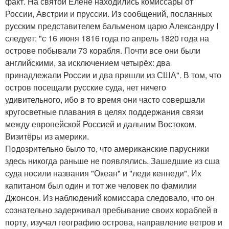
факт. На святой Елене находились комиссары от
России, Австрии и пруссии. Из сообщений, посланных
русским представителем бальменом царю Александру I
следует: "с 16 июня 1816 года по апрель 1820 года на
острове побывали 73 корабля. Почти все они были
английскими, за исключением четырёх: два
принадлежали России и два пришли из США". В том, что
остров посещали русские суда, нет ничего
удивительного, ибо в то время они часто совершали
кругосветные плавания в целях поддержания связи
между европейской Россией и дальним Востоком.
Визитёры из америки.
Подозрительно было то, что американские парусники
здесь никогда раньше не появлялись. Зашедшие из сша
суда носили названия "Океан" и "леди кеннеди". Их
капитаном был один и тот же человек по фамилии
Джонсон. Из наблюдений комиссара следовало, что он
сознательно задерживал пребывание своих кораблей в
порту, изучал географию острова, направление ветров и