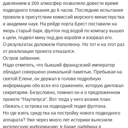
давлением в 200 атмосфер позволило довести время
подводного плавания до 6 часов. Последние испытания
провели в присутствии комиссий морского министерства
и академии наук. На рейде порта Брест поставили на
якорь старый барк, фултон под водой по компасу вышел
к цели, подвёл мину под дно корабля и взорвал его.
О результатах доложили Наполеону. Но тот и на этот раз
от реализации проекта отказался.
Остров забвения.
Надо отметить, что бывший французский император
обладал совершено уникальной памятью. Пребывая на
святой Елене, он держал в голове подробную
информацию обо всех его сражениях, которую диктовал
секретарям. Безусловно, помнил он и о предложенном
проекте "Наутилуса". Вот тогда у него возник план:
сбежать с острова на подводной лодке фултона.
Но где взять средства на постройку нового подводного
аппарата? Уже через много лет историки выяснили
интересную информацию: в банке лаффина в