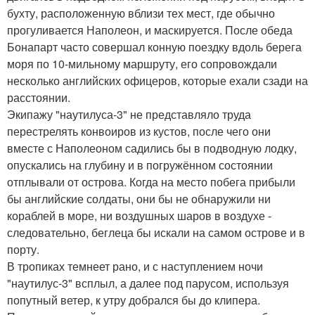
бухту, расположенную вблизи тех мест, где обычно
прогуливается Наполеон, и маскируется. После обеда
Бонапарт часто совершал конную поездку вдоль берега
моря по 10-мильному маршруту, его сопровождали
несколько английских офицеров, которые ехали сзади на
расстоянии.
Экипажу "наутилуса-3" не представляло труда
перестрелять конвоиров из кустов, после чего они
вместе с Наполеоном садились бы в подводную лодку,
опускались на глубину и в погружённом состоянии
отплывали от острова. Когда на место побега прибыли
бы английские солдаты, они бы не обнаружили ни
кораблей в море, ни воздушных шаров в воздухе -
следовательно, беглеца бы искали на самом острове и в
порту.
В тропиках темнеет рано, и с наступлением ночи
"наутилус-3" всплыл, а далее под парусом, используя
попутный ветер, к утру добрался бы до клипера.