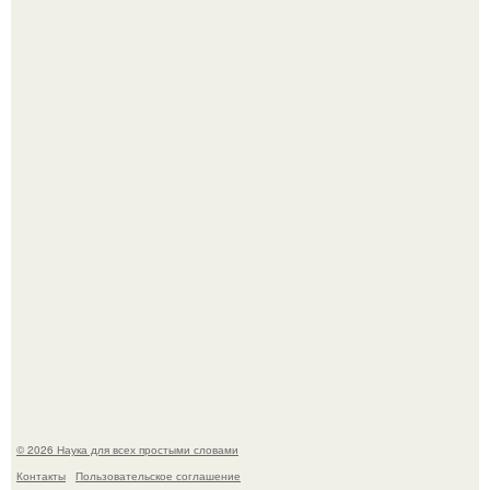
В участника сво ударила молния, когда он был на
лошади.
В России создали первый плазменный двигатель на
криптоне.
© 2026 Наука для всех простыми словами
Контакты
Пользовательское соглашение