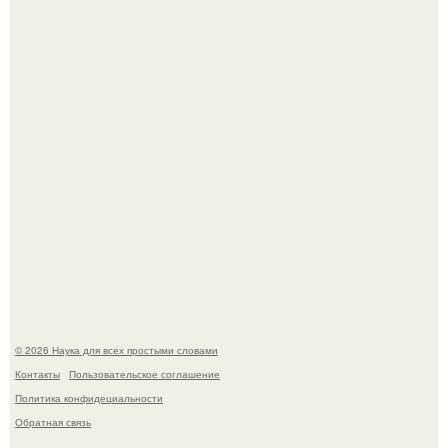
Автомобиль в центре Москвы загорелся.
В сеть просочились свежие кадры со съёмок
киноадаптации "Рапунцель", и всё внимание
моментально оказалось приковано к Тиган крофт.
© 2026 Наука для всех простыми словами
Контакты
Пользовательское соглашение
Политика конфидециальности
Обратная связь