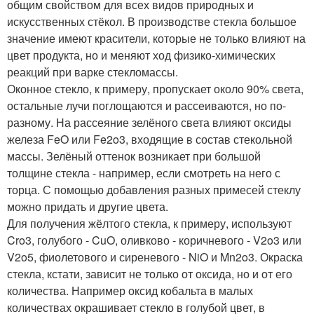
общим свойством для всех видов природных и
искусственных стёкол. В производстве стекла большое
значение имеют красители, которые не только влияют на
цвет продукта, но и меняют ход физико-химических
реакций при варке стекломассы.
Оконное стекло, к примеру, пропускает около 90% света,
остальные лучи поглощаются и рассеиваются, но по-
разному. На рассеяние зелёного света влияют оксиды
железа FeO или Fe2o3, входящие в состав стекольной
массы. Зелёный оттенок возникает при большой
толщине стекла - например, если смотреть на него с
торца. С помощью добавления разных примесей стеклу
можно придать и другие цвета.
Для получения жёлтого стекла, к примеру, используют
Cro3, голубого - CuO, оливково - коричневого - V2o3 или
V2o5, фиолетового и сиреневого - NiO и Mn2o3. Окраска
стекла, кстати, зависит не только от оксида, но и от его
количества. Например оксид кобальта в малых
количествах окрашивает стекло в голубой цвет, в