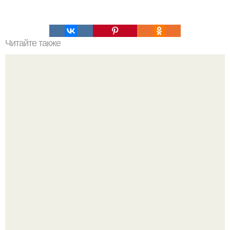
Читайте также
Хакерская командная строка. Командная строка cmd,
почувствуй себя хакером.