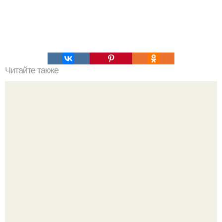
Читайте также
Философия Толстого. Философские идеи в творчестве Л.
Н. Толстого.