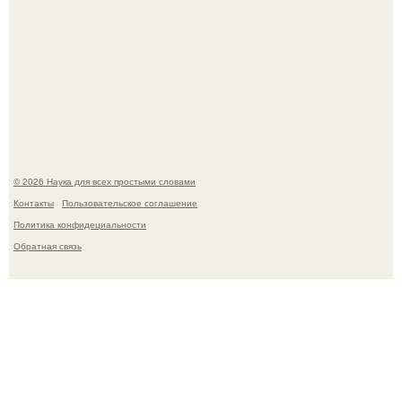
В сеть просочились свежие кадры со съёмок
киноадаптации "Рапунцель", и всё внимание
моментально оказалось приковано к Тиган крофт.
© 2026 Наука для всех простыми словами
Контакты
Пользовательское соглашение
Политика конфидециальности
Обратная связь