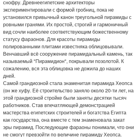
снофру. Древнеегипетские архитекторы
экспериментировали с формой гробниц, пока не
установился привычный канон треугольной пирамиды с
ровными гранями. Их простой, строгий и гармоничный
вид сочли наиболее соответствующим божественному
статусу фараонов. Для красоты пирамиды
полированными плитами известняка облицовывали.
Венчавший всё сооружение пирамидальный камень, так
называемый "Пирамидион", покрывали позолотой. К
сожалению, вся эта облицовка не дожила до наших
дней.
Самой грандиозной стала знаменитая пирамида Хеопса
(он же хуфу. Её строительство заняло около 20-ти лет, на
этой грандиозной стройке были заняты десятки тысяч
работников. Став впечатляющей демонстрацией
мастерства египетских строителей и богатства Египта
как государства, она вместе с тем знаменовала закат
эры пирамид. Последующие фараоны понимали, что они
не смогут превзойти по величине пирамиду Хеопса.