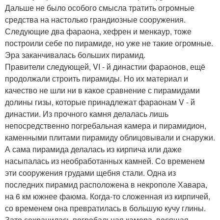
Дальше не было особого смысла тратить огромные
средства на настолько грандиозные сооружения.
Следующие два фараона, хефрен и менкаур, тоже
построили себе по пирамиде, но уже не такие огромные.
Эра заканчивалась больших пирамид.
Правители следующей, VI - й династии фараонов, ещё
продолжали строить пирамиды. Но их материал и
качество не шли ни в какое сравнение с пирамидами
долины гизы, которые принадлежат фараонам V - й
династии. Из прочного камня делалась лишь
непосредственно погребальная камера и пирамидион,
каменными плитами пирамиду облицовывали и снаружи.
А сама пирамида делалась из кирпича или даже
насыпалась из необработанных камней. Со временем
эти сооружения грудами щебня стали. Одна из
последних пирамид расположена в некрополе Хавара,
на 6 км южнее фаюма. Когда-то сложенная из кирпичей,
со временем она превратилась в большую кучу глины.
Зато сохранилась погребальная камера, весящая