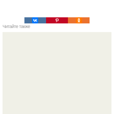
Читайте также
Астрофотограф Эндрю маккарти получил четкую
фотографию солнца размером в 300 мегапикселей,
собрав 150 000 отдельных снимков.