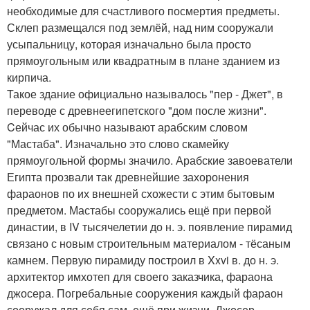
необходимые для счастливого посмертия предметы.
Склеп размещался под землёй, над ним сооружали
усыпальницу, которая изначально была просто
прямоугольным или квадратным в плане зданием из
кирпича.
Такое здание официально называлось "пер - Джет", в
переводе с древнеегипетского "дом после жизни".
Cейчас их обычно называют арабским словом
"Мастаба". Изначально это слово скамейку
прямоугольной формы значило. Арабские завоеватели
Египта прозвали так древнейшие захоронения
фараонов по их внешней схожести с этим бытовым
предметом. Мастабы сооружались ещё при первой
династии, в IV тысячелетии до н. э. появление пирамид
связано с новым строительным материалом - тёсаным
камнем. Первую пирамиду построил в Xxvi в. до н. э.
архитектор имхотеп для своего заказчика, фараона
джосера. Погребальные сооружения каждый фараон
сооружал для себя сам, ещё при жизни. Джосер