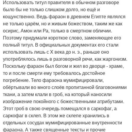
Использовать титул правителя в обычном разговоре
было бы не только слишком долго, но ещё и
кощунственно. Ведь фараон в древнем Египте являлся
не только царём, но и живым божеством, таким же как
осирис, Амон или Ра, только в смертном обличии.
Поэтому придумали короткое слово, заменяющее его
полный титул. В официальных документах его стали
использовать лишь с X века до н. э., раньше оно
употреблялось лишь в разговорной речи, как жаргонизм.
Поскольку фараон был богом и жил во дворце - храме,
то и после смерти ему требовалось достойное
погребение. Тело фараона мумифицировали,
обёртывали во много слоёв пропитанной благовониями
ткани, а затем клали в гроб, на который наносили
изображение покойного с божественными атрибутами.
Этот гроб в свою очередь помещался в саркофаг, а
саркофаг в склеп. В этом же склепе хранились в
отдельных сосудах мумифицированные внутренности
фараона. А также священные тексты и прочие