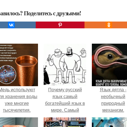
авилось? Поделитесь с друзьями!
Медь используют
Почему русский
Язык дятла -
ля хранения воды
язык самый
необычный
уже многие
богатейший язык в
природный
тысячелетия.
мире. Самый
механизм.
лучший и самый
богатый язык в