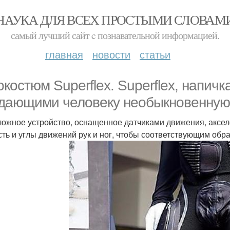
НАУКА ДЛЯ ВСЕХ ПРОСТЫМИ СЛОВАМ
самый лучший сайт c познавательной информацией.
главная
новости
статьи
окостюм Superflex. Superflex, напич
дающими человеку необыкновенную 
ложное устройство, оснащенное датчиками движения, аксе
сть и углы движений рук и ног, чтобы соответствующим об