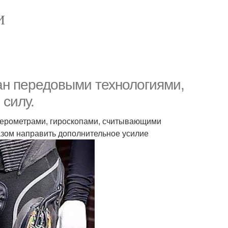
И
кан передовыми технологиями,
силу.
лерометрами, гироскопами, считывающими
разом направить дополнительное усилие