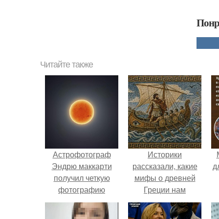
Понр
Читайте также
Астрофотограф
Историки
Эндрю маккарти
рассказали, какие
д
получил четкую
мифы о древней
фотографию
Греции нам
солнца размером в
навязало кино.
300 мегапикселей,