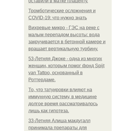
оставили в матке плаценту.
Тромботические осложнения и
COVID-19: что нужно знать
Вихревые микро - ГЭС на реке с
малым перепадом высоты: вода
закручивается в бетонной камере и
вращает вертикальную турбину.
53-Летняя Джоке - одна из многих
женщин, которым помог фонд Spijt
van Tattoo, основанный в
Роттердаме.
То, что татуировки влияют на
иммунную систему, в медицине
долгое время рассматривалось
лишь как гипотеза.
33-Летняя Алиша макдугалл
принимала препараты для