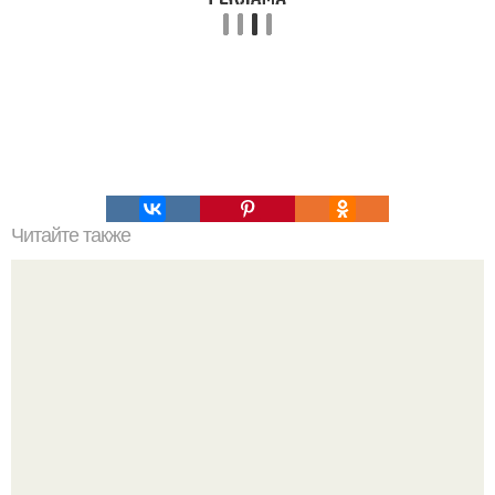
Читайте также
Это невероятное фото было сделано в чернобыле 24
апреля 1997 года.