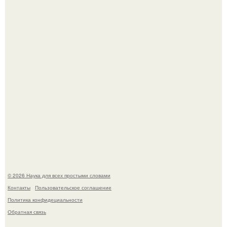
Учёные живую клетку из неживых молекул собрали.
Российские ученые из нии имени Семашко выяснили:
скорость старения напрямую зависит от состояния
сосудов и работы сердца.
© 2026 Наука для всех простыми словами
Контакты
Пользовательское соглашение
Политика конфидециальности
Обратная связь