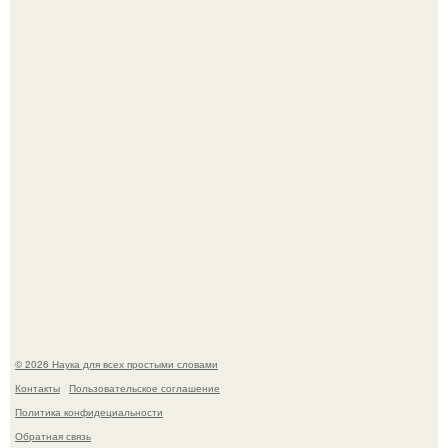
Вихревые микро - ГЭС на реке с малым перепадом
высоты: вода закручивается в бетонной камере и
вращает вертикальную турбину.
Голливуд умеет не только играть роли, но и болеть по-
настоящему.
© 2026 Наука для всех простыми словами
Контакты
Пользовательское соглашение
Политика конфидециальности
Обратная связь