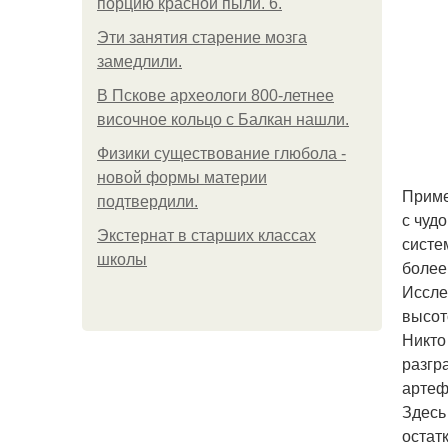
порцию красной пыли. 6.
Эти занятия старение мозга
замедлили.
В Пскове археологи 800-летнее
височное кольцо с Балкан нашли.
Физики существование глюбола -
новой формы материи
Приме
подтвердили.
с чуд
Экстернат в старших классах
систе
школы
более
Иссле
высот
Никто
разгр
артеф
Здесь
остат