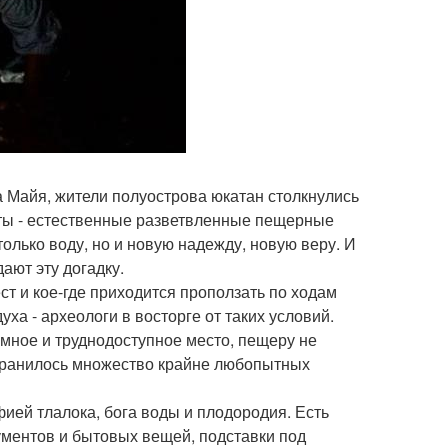
да Майя, жители полуострова юкатан столкнулись
ноты - естественные разветвленные пещерные
лько воду, но и новую надежду, новую веру. И
ают эту догадку.
т и кое-где приходится проползать по ходам
ха - археологи в восторге от таких условий.
имное и труднодоступное место, пещеру не
охранилось множество крайне любопытных
ией тлалока, бога воды и плодородия. Есть
ументов и бытовых вещей, подставки под