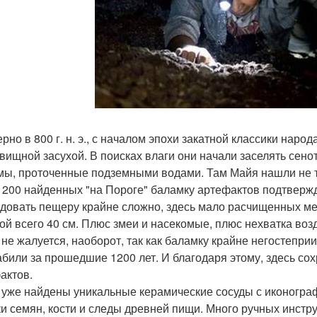
рно в 800 г. н. э., с началом эпохи закатной классики наро
овищной засухой. В поисках влаги они начали заселять се
мы, проточенные подземными водами. Там Майя нашли не то
 200 найденных "на Пороге" баламку артефактов подтвержд
довать пещеру крайне сложно, здесь мало расчищенных мес
ой всего 40 см. Плюс змеи и насекомые, плюс нехватка возду
 не жалуется, наоборот, так как баламку крайне негостепри
абили за прошедшие 1200 лет. И благодаря этому, здесь с
актов.
 уже найдены уникальные керамические сосуды с иконограф
ки семян, кости и следы древней пищи. Много ручных инстр