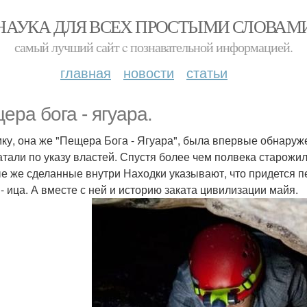
НАУКА ДЛЯ ВСЕХ ПРОСТЫМИ СЛОВАМ
самый лучший сайт c познавательной информацией.
главная
новости
статьи
ера бога - ягуара.
ку, она же "Пещера Бога - Ягуара", была впервые обнаружен
атали по указу властей. Спустя более чем полвека старож
е же сделанные внутри Находки указывают, что придется п
 - ица. А вместе с ней и историю заката цивилизации майя.