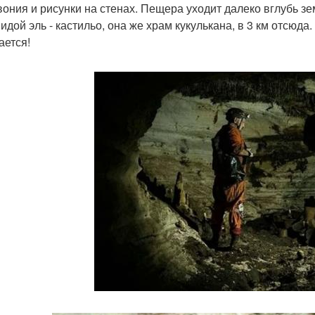
вония и рисунки на стенах. Пещера уходит далеко вглубь зем
идой эль - кастильо, она же храм кукулькана, в 3 км отсюд
ается!