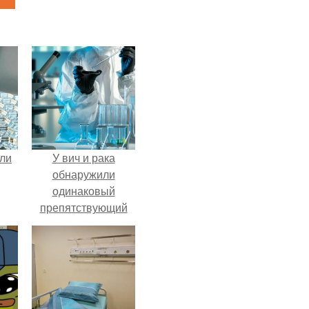
али
У вич и рака
обнаружили
одинаковый
препятствующий
лечению механизм.