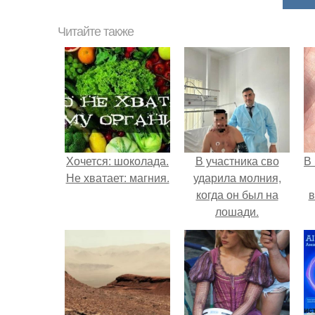
Читайте также
Хочется: шоколада.
В участника сво
В
Не хватает: магния.
ударила молния,
когда он был на
в
лошади.