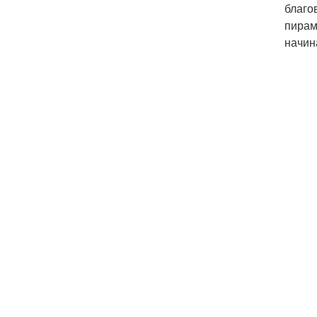
благо
пирам
начин