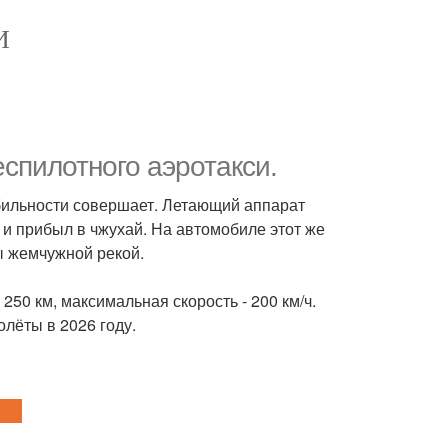
И
спилотного аэротакси.
обильности совершает. Летающий аппарат
я и прибыл в чжухай. На автомобиле этот же
ны жемчужной рекой.
50 км, максимальная скорость - 200 км/ч.
лёты в 2026 году.