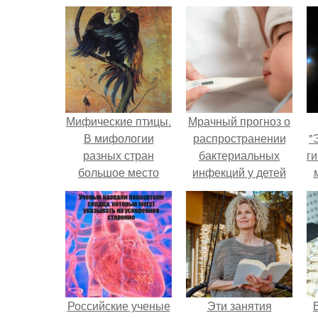
Мифические птицы.
Мрачный прогноз о
В мифологии
распространении
"
разных стран
бактериальных
ги
большое место
инфекций у детей
занимают образы
вышел.
птиц.
Российские ученые
Эти занятия