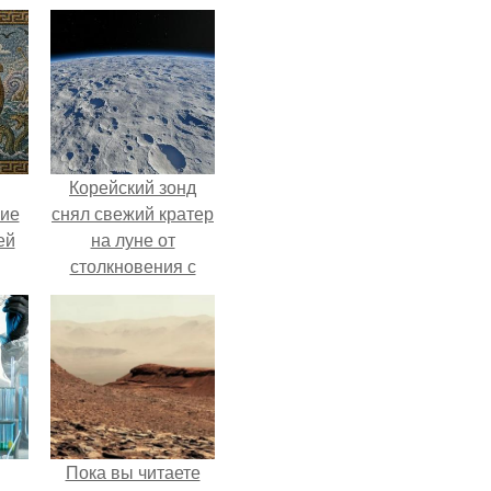
Корейский зонд
кие
снял свежий кратер
ей
на луне от
столкновения с
.
обломком Falcon 9.
Пока вы читаете