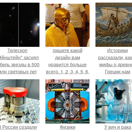
Телескоп
пишите какой
Историки
Эйнштейн" заснял
дизайн вам
рассказали, ка
бель звезды в 500
нравится больше
мифы о древн
млн световых лет
всего. 1, 2, 3, 4, 5, 6,
Греции нам
от земли.
7, 8, 9 или 10?
навязало кино
В России создали
Физики
У вич и рака