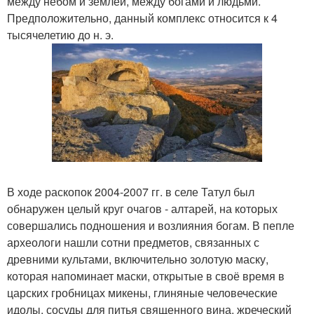
между небом и землей, между богами и людьми.
Предположительно, данный комплекс относится к 4
тысячелетию до н. э.
В ходе раскопок 2004-2007 гг. в селе Татул был
обнаружен целый круг очагов - алтарей, на которых
совершались подношения и возлияния богам. В пепле
археологи нашли сотни предметов, связанных с
древними культами, включительно золотую маску,
которая напоминает маски, открытые в своё время в
царских гробницах микены, глиняные человеческие
идолы, сосуды для питья священного вина, жреческий