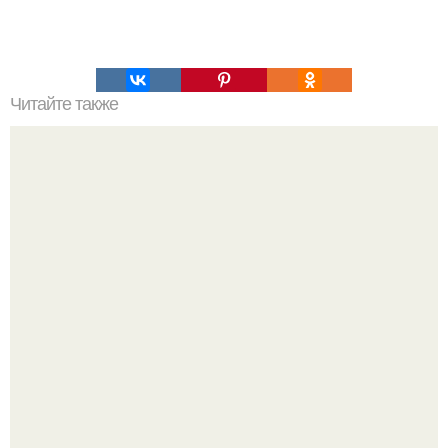
Читайте также
Мифические птицы. В мифологии разных стран большое
место занимают образы птиц.