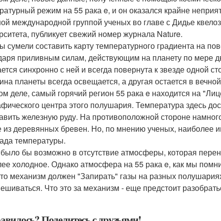
ратурный режим на 55 рака e, и он оказался крайне непри
ой международной группой ученых во главе с Дидье квелозо
рситета, публикует свежий номер журнала Nature.
ы сумели составить карту температурного градиента на пове
даря приливным силам, действующим на планету по мере д
ется синхронно с ней и всегда повернута к звезде одной стор
ина планеты всегда освещается, а другая остается в вечной
ом деле, самый горячий регион 55 рака e находится на "Лице
афического центра этого полушария. Температура здесь дост
авить железную руду. На противоположной стороне намного
е из деревянных бревен. Но, по мнению ученых, наиболее и
ада температуры.
 было бы возможно в отсутствие атмосферы, которая перен
лее холодное. Однако атмосфера на 55 рака e, как мы помни
-то механизм должен "Запирать" газы на разных полушариях
ешиваться. Что это за механизм - еще предстоит разобрать
авилось? Поделитесь с друзьями!