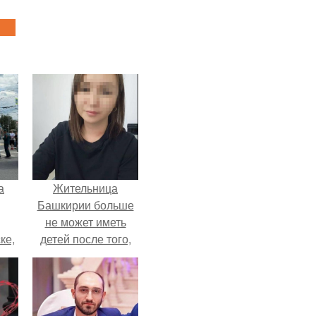
а
Жительница
Башкирии больше
не может иметь
ке,
детей после того,
8
как медики сделали
ей аборт на шестом
месяце
беременности и