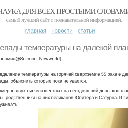
НАУКА ДЛЯ ВСЕХ ПРОСТЫМИ СЛОВАМ
самый лучший сайт c познавательной информацией.
главная
новости
статьи
епады температуры на далекой план
рономия@Science_Newworld).
еделение температуры на горячей сверхземле 55 рака e дем
ады, объяснить которые пока не удается.
имерно двух тысяч известных на сегодняшний день экзопл
ты, родственники наших великанов Юпитера и Сатурна. В с
уживать