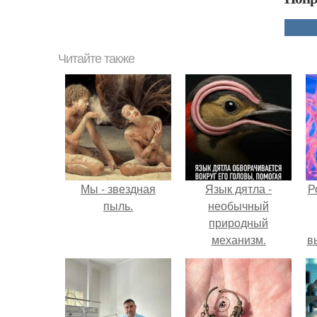
Читайте также
Мы - звездная
Язык дятла -
Р
пыль.
необычный
природный
механизм.
в
с
с