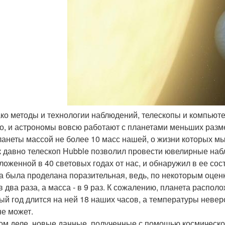
ако методы и технологии наблюдений, телескопы и компью
о, и астрономы вовсю работают с планетами меньших разме
ланеты массой не более 10 масс нашей, о жизни которых м
к давно телескоп Hubble позволил провести ювелирные на
ложенной в 40 световых годах от нас, и обнаружил в ее сос
а была проделана поразительная, ведь, по некоторым оцен
в два раза, а масса - в 9 раз. К сожалению, планета располо
ый год длится на ней 18 наших часов, а температуры неверо
не может.
ом деле, новые данные, полученные с помощью космического