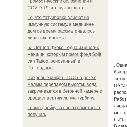
Тромботические осложнения и
COVID-19: что нужно знать
То, что татуировки влияют на
иммунную систему, в медицине
долгое время рассматривалось
лишь как гипотеза.
53-Летняя Джоке - одна из многих
женщин, которым помог фонд Spijt
van Tattoo, основанный в
. Одн
Роттердаме.
быстр
Вихревые микро - ГЭС на реке с
экзоп
малым перепадом высоты: вода
Не та
закручивается в бетонной камере и
распо
вращает вертикальную турбину.
Работ
лишь 
Трамп двойку за свою грамотность
местн
получил.
быть 
В сам