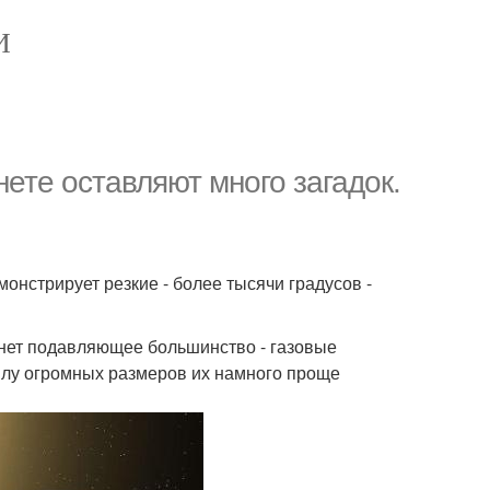
И
ете оставляют много загадок.
онстрирует резкие - более тысячи градусов -
анет подавляющее большинство - газовые
илу огромных размеров их намного проще