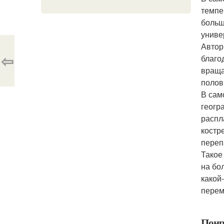
темпе
больш
униве
Автор
⇦
благо
враща
полов
В сам
геогр
распл
костр
переп
Такое
на бо
какой
перем
Понр