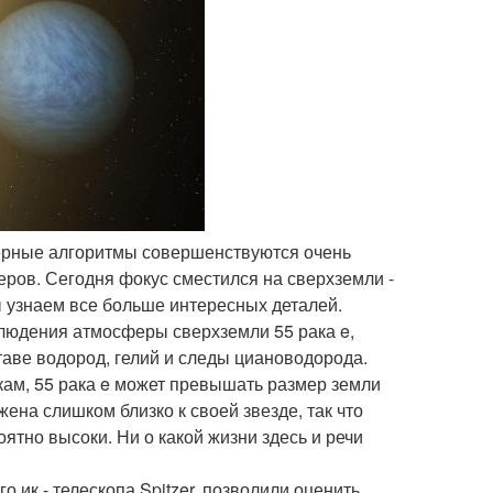
терные алгоритмы совершенствуются очень
ров. Сегодня фокус сместился на сверхземли -
ы узнаем все больше интересных деталей.
блюдения атмосферы сверхземли 55 рака e,
таве водород, гелий и следы циановодорода.
кам, 55 рака e может превышать размер земли
жена слишком близко к своей звезде, так что
ятно высоки. Ни о какой жизни здесь и речи
 ик - телескопа Spitzer, позволили оценить