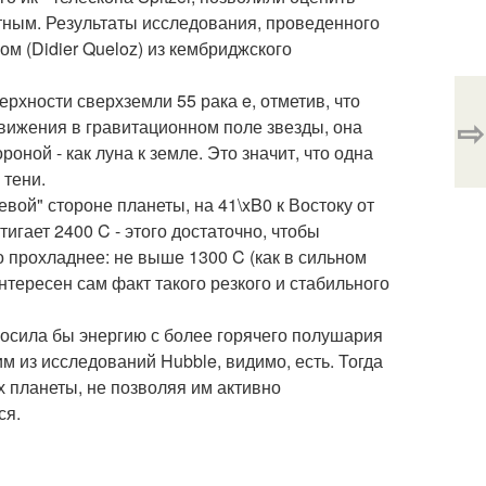
ятным. Результаты исследования, проведенного
м (Didier Queloz) из кембриджского
рхности сверхземли 55 рака e, отметив, что
⇨
вижения в гравитационном поле звезды, она
оной - как луна к земле. Это значит, что одна
 тени.
вой" стороне планеты, на 41\xB0 к Востоку от
игает 2400 C - этого достаточно, чтобы
 прохладнее: не выше 1300 C (как в сильном
нтересен сам факт такого резкого и стабильного
осила бы энергию с более горячего полушария
м из исследований Hubble, видимо, есть. Тогда
 планеты, не позволяя им активно
ся.