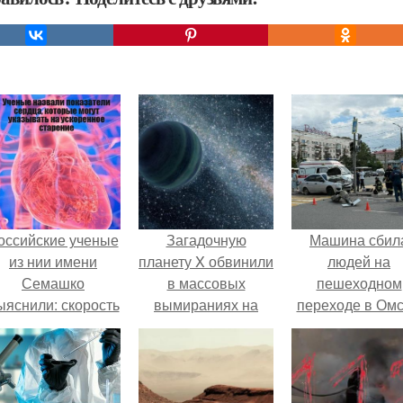
оссийские ученые
Загадочную
Машина сбил
из нии имени
планету X обвинили
людей на
Семашко
в массовых
пешеходном
ыяснили: скорость
вымираниях на
переходе в Омс
тарения напрямую
Земле.
пострадали 
зависит от
человек.
остояния сосудов
и работы сердца.