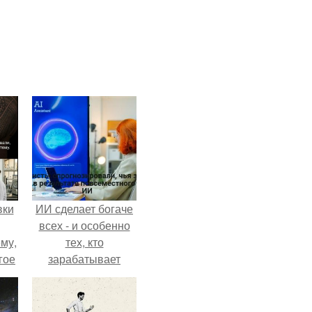
вки
ИИ сделает богаче
всех - и особенно
му,
тех, кто
гое
зарабатывает
меньше всего.
сь
за.