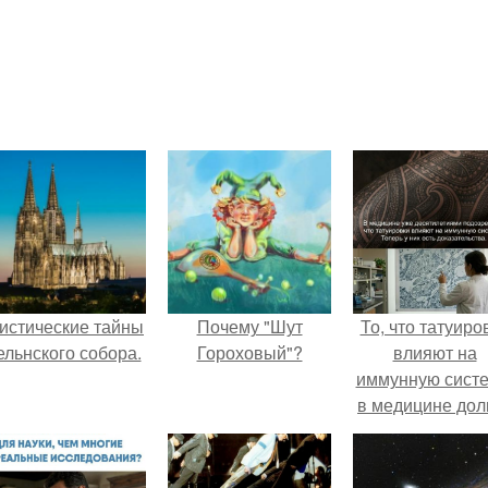
истические тайны
Почему "Шут
То, что татуиро
ельнского собора.
Гороховый"?
влияют на
иммунную систе
в медицине дол
время
рассматривало
лишь как гипоте