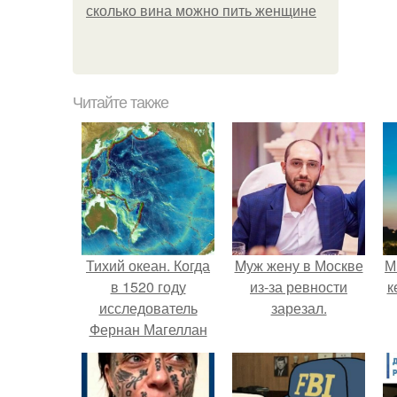
сколько вина можно пить женщине
Читайте также
Тихий океан. Когда
Mуж жену в Москве
М
в 1520 году
из-за ревности
к
исследователь
зарезал.
Фернан Магеллан
вышел в воды
самого большого
океана на земле,