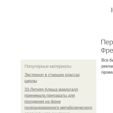
Пер
Фре
Все б
рекла
Популярные материалы
прове
Экстернат в старших классах
школы
33-Летняя Алиша макдугалл
принимала препараты для
похудения на фоне
полиэндокринного метаболического