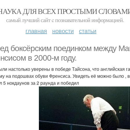
НАУКА ДЛЯ ВСЕХ ПРОСТЫМИ СЛОВАМ
самый лучший сайт c познавательной информацией.
главная
новости
статьи
ед боксёрским поединком между Ма
нсисом в 2000-м году.
ыли настолько уверены в победе Тайсона, что английская газ
му на подошвах обуви Френсиса. Увидеть её можно было , в
л 5 нокдаунов за 2 раунда и победил