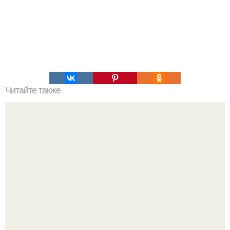
Читайте также
Учёные выяснили, что газовые плиты вреднее
пассивного курения.