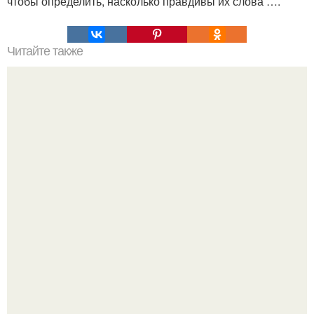
чтобы определить, насколько правдивы их слова ….
Читайте также
Google выпустит "Зефир" для смартфонов.