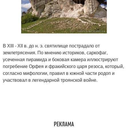
В ХІІІ - ХІІ в. до н. э. святилище пострадало от
землетрясения. По мнению историков, саркофаг,
усеченная пирамида и боковая камера иллюстрируют
погребение Орфея и фракийского царя резоса, который,
согласно мифологии, правил в южной части родоп и
участвовал в легендарной троянской войне.