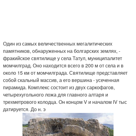
Один из самых величественных мегалитических
памятников, обнаруженных на болгарских землях, -
фракийское святилище у села Татул, муниципалитет
момчилград. Оно находится всего в 200 м от села и в
около 15 км от момчилграда. Святилище представляет
собой скальный массив, а его вершина - усеченная
пирамида. Комплекс состоит из двух саркофагов,
четырехугольного ложа для главного алтаря и
трехметрового колодца. Он концом V и началом ІV тыс
датируется. До н. э