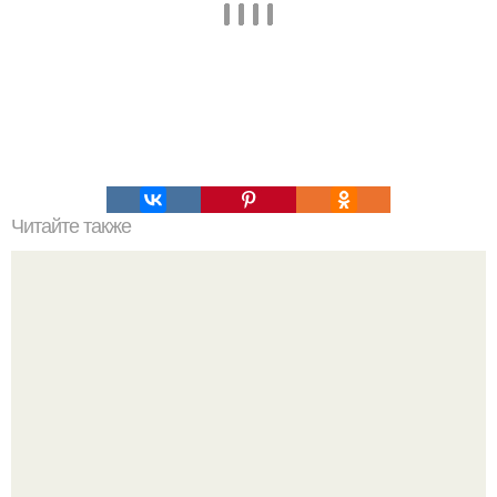
Читайте также
Это невероятное фото было сделано в чернобыле 24
апреля 1997 года.