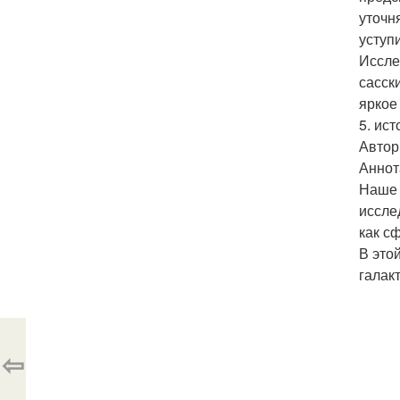
уточн
уступ
Иссле
сасск
яркое
5. ис
Автор
Аннот
Наше 
иссле
как с
В это
галак
⇦