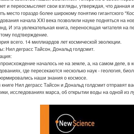
яет и переосмысляет свои взгляды, утверждая, что данная 
ить место гораздо более широкому понятию гигантского "К
дования начала XXI века позволили науке подняться на но
инд. И эта увлекательная книга, переносящая читателя на 
 тому подтверждение.
тория всего. 14 миллиардов лет космической эволюции.
ы: Нил деграсс Тайсон, Дональд голдсмит.
ация:
происхождение началось не на земле, а, на самом деле, в 
дованиях, где пересекаются несколько наук - геология, биол
формировались наши знания о космосе.
й книге Нил деграсс Тайсон и Дональд голдсмит отправят ва
тики, исследованиях марса, об открытии воды на одной из л