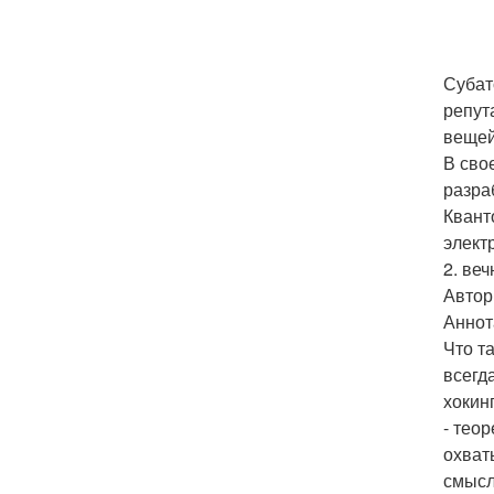
Субат
репут
вещей
В сво
разра
Квант
элект
2. ве
Автор
Аннот
Что т
всегд
хокин
- тео
охват
смысл