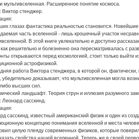
г и мультивселенная. Расширенное понятие космоса.
: Виктор стенджер.
ация:
ших глазах фантастика реальностью становится. Новейшие
даемая часть вселенной - лишь крошечный участок несрав
ивселенной. В этой книге увлекательно и доступно расска
, как решительно и болезненно она пересматривалась с разв
онты открываются перед космологией, стоит только выйти и
диционной астрофизикой.
дняя работа Виктора стенджера, в которой он, фактически,
, убедительно доказывает, что мультивселенная могла возн
-либо высших сил.
смический ландшафт. Теория струн и иллюзия разумного за
: Леонард сасскинд.
ация:
рд сасскинд, известный американский физик и один из созд
юционную концепцию понимания вселенной и места челове
овил целую плеяду современных физиков, которые поверили
казать свойства нашей вселенной. Теперь же в своей перво