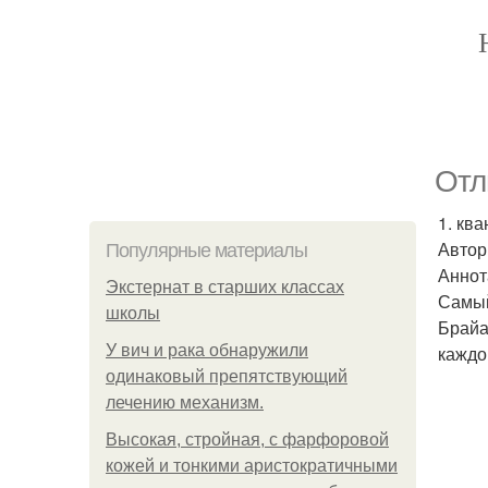
Отл
1. кв
Автор
Популярные материалы
Аннот
Экстернат в старших классах
Самый
школы
Брайа
У вич и рака обнаружили
каждо
одинаковый препятствующий
лечению механизм.
Высокая, стройная, с фарфоровой
кожей и тонкими аристократичными