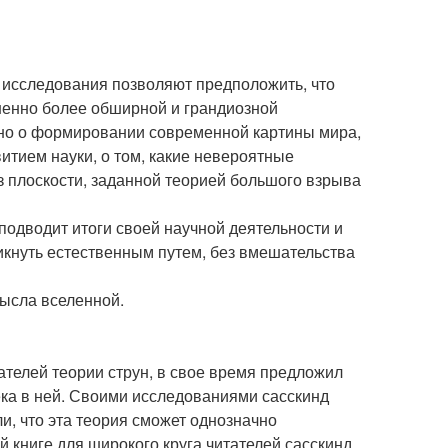
 исследования позволяют предположить, что
ненно более обширной и грандиозной
зано о формировании современной картины мира,
итием науки, о том, какие невероятные
з плоскости, заданной теорией большого взрыва
 подводит итоги своей научной деятельности и
икнуть естественным путем, без вмешательства
мысла вселенной.
ателей теории струн, в свое время предложил
ка в ней. Своими исследованиями сасскинд
, что эта теория сможет однозначно
й книге для широкого круга читателей сасскинд