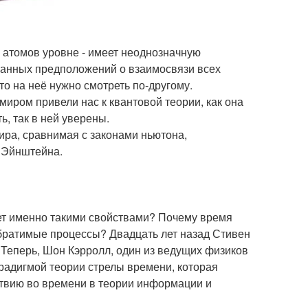
е атомов уровне - имеет неоднозначную
ранных предположений о взаимосвязи всех
то на неё нужно смотреть по-другому.
миром привели нас к квантовой теории, как она
, так в ней уверены.
ира, сравнимая с законами ньютона,
и Эйнштейна.
ет именно такими свойствами? Почему время
братимые процессы? Двадцать лет назад Стивен
 Теперь, Шон Кэрролл, один из ведущих физиков
арадигмой теории стрелы времени, которая
ствию во времени в теории информации и