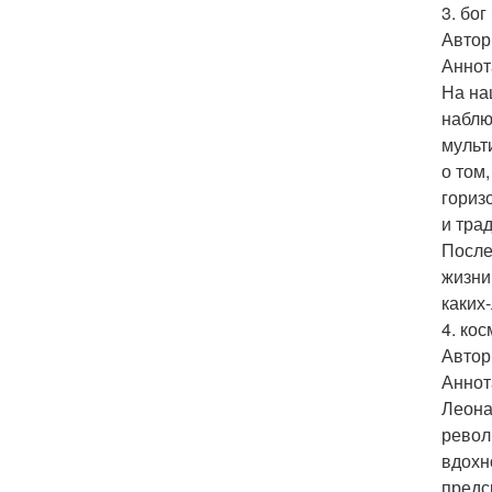
3. бо
Автор
Аннот
На на
наблю
мульт
о том
гориз
и тра
После
жизни
каких
4. ко
Автор
Аннот
Леона
револ
вдохн
предс