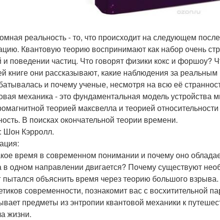
омная реальность - то, что происходит на следующем посл
ацию. Квантовую теорию воспринимают как набор очень ст
 и поведении частиц. Что говорят физики кокс и форшоу? Ч
ей книге они рассказывают, какие наблюдения за реальным 
батывалась и почему ученые, несмотря на всю её странность
овая механика - это фундаментальная модель устройства м
ромагнитной теорией максвелла и теорией относительност
чность. В поисках окончательной теории времени.
: Шон Кэрролл.
ация:
акое время в современном понимании и почему оно облада
а в одном направлении двигается? Почему существуют нео
г пытался объяснить время через теорию большого взрыва.
ретиков современности, познакомит вас с восхитительной п
ывает предметы из энтропии квантовой механики к путеше
а жизни.