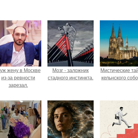
уж жену в Москве
Мозг - заложник
Мистические та
из-за ревности
стадного инстинкта.
кельнского собо
зарезал.