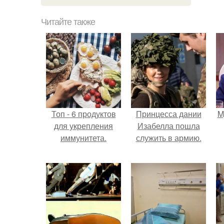
Читайте также
Топ - 6 продуктов
Принцесса дании
M
для укрепления
Изабелла пошла
иммунитета.
служить в армию.