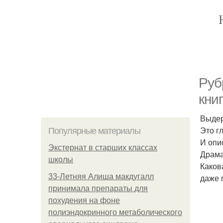
Руб
кни
Выдер
Это г
Популярные материалы
И опи
Экстернат в старших классах
Драма
школы
Каков
33-Летняя Алиша макдугалл
даже 
принимала препараты для
похудения на фоне
полиэндокринного метаболического