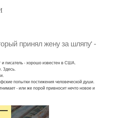
И
торый принял жену за шляпу' -
г и писатель - хорошо известен в США.
. Здесь.
и.
офские попытки постижения человеческой души.
тнимает - или же порой привносит нечто новое и