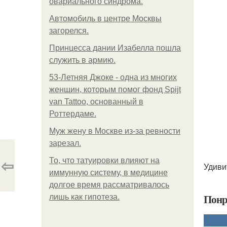
овариального синдрома.
Автомобиль в центре Москвы
загорелся.
Принцесса дании Изабелла пошла
служить в армию.
53-Летняя Джоке - одна из многих
женщин, которым помог фонд Spijt
van Tattoo, основанный в
Роттердаме.
Mуж жену в Москве из-за ревности
зарезал.
⇦
То, что татуировки влияют на
Удиви
иммунную систему, в медицине
долгое время рассматривалось
Понр
лишь как гипотеза.