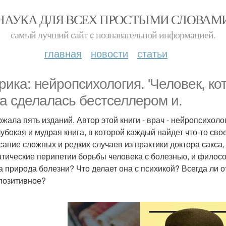
НАУКА ДЛЯ ВСЕХ ПРОСТЫМИ СЛОВАМ
самый лучший сайт c познавательной информацией.
главная
новости
статьи
рика: нейропсихология. 'Человек, ко
га сделалась бестселлером и.
жала пять изданий. Автор этой книги - врач - нейропсихоло
лубокая и мудрая книга, в которой каждый найдет что-то свое
сание сложных и редких случаев из практики доктора сакса, 
тические перипетии борьбы человека с болезнью, и филос
а природа болезни? Что делает она с психикой? Всегда ли о
позитивное?