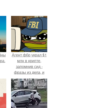
йны
Агент фбр украл $1
ра.
млн в крипте,
запомнив сид -
фразы из дела, и
советовался с
Chatgpt, как их
потратить.