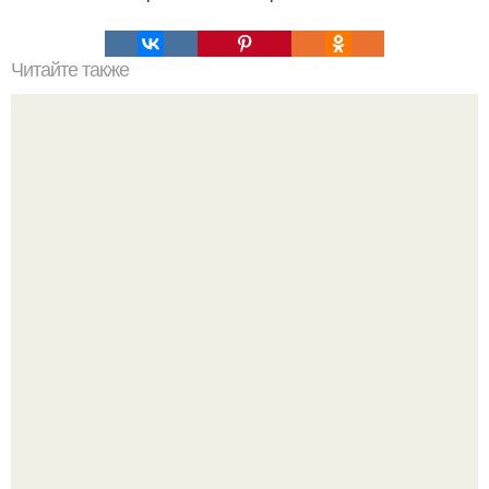
Читайте также
Полярная звезда, как найти на небе. Полярная звезда:
10 фактов о самой известной звезде ночного неба.