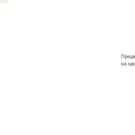
Предж
на одн