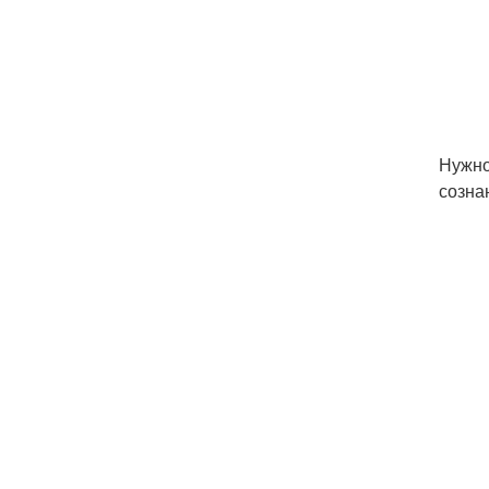
Нужно
созна