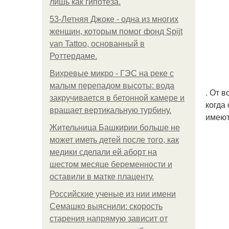
лишь как гипотеза.
53-Летняя Джоке - одна из многих
женщин, которым помог фонд Spijt
van Tattoo, основанный в
Роттердаме.
Вихревые микро - ГЭС на реке с
малым перепадом высоты: вода
. От 
закручивается в бетонной камере и
когда
вращает вертикальную турбину.
имеют
Жительница Башкирии больше не
может иметь детей после того, как
медики сделали ей аборт на
шестом месяце беременности и
оставили в матке плаценту.
Российские ученые из нии имени
Семашко выяснили: скорость
старения напрямую зависит от