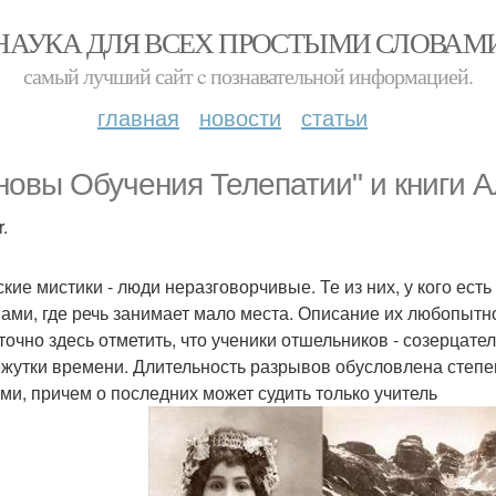
НАУКА ДЛЯ ВСЕХ ПРОСТЫМИ СЛОВАМ
самый лучший сайт c познавательной информацией.
главная
новости
статьи
новы Обучения Телепатии" и книги А
.
ские мистики - люди неразговорчивые. Те из них, у кого ест
ами, где речь занимает мало места. Описание их любопытн
точно здесь отметить, что ученики отшельников - созерцате
жутки времени. Длительность разрывов обусловлена степе
ми, причем о последних может судить только учитель