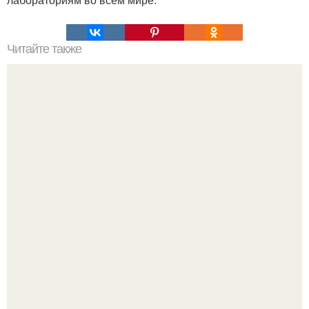
Читайте также
Алексей Ананенко Валерий Беспалов и Борис Баранов.
Забытые герои. Чернобыльские дайверы.