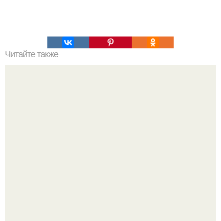
Читайте также
Наука Что это простыми словами. Что такое
антиматерия?