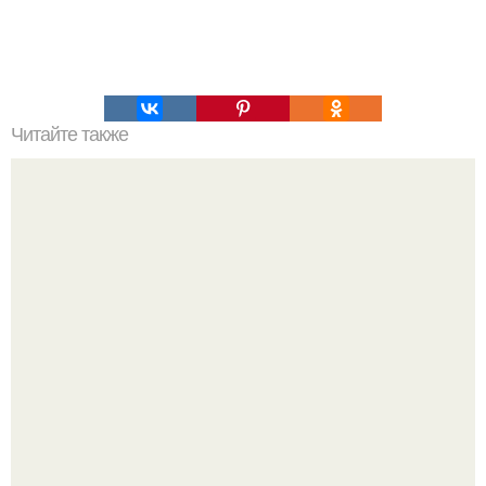
Читайте также
Наука Что это простыми словами. Что такое
антиматерия?