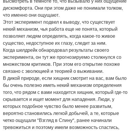
высмотреть в темноте то, что вызывало у них ощущение
дискомфорта. Они при этом даже не понимали толком,
что именно они ощущают.
Этот эксперимент подвел к выводу, что существует
некий механизм, чья работа еще не понята, который
позволяет людям определять, когда какое-то живое
существо, недоступное их глазу, следит за ним.
Когда шелдрейк обнародовал результаты своего
эксперимента, он тут же прогнозируемо столкнулся со
множеством критиков. При этом его открытие похоже
связано с эволюцией и теорией о выживании.
В дикой природе, если хищник смотрит на вас, вам было
бы очень полезно иметь некий механизм определения
того, что рядом с вами находится хищник, который где-то
скрывается и ищет момент для нападения. Люди, у
которых подобное чувство было менее развитым,
вероятно становились легкой добычей, а те, которые
четко ощущали "Взгляд в Спину", ранее начинали
тревожиться и поэтому имели возможность спастись,