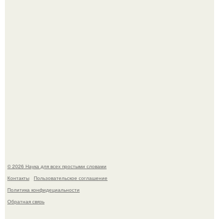
Мистические тайны кельнского собора.
То, что татуировки влияют на иммунную систему, в
медицине долгое время рассматривалось лишь как
гипотеза.
© 2026 Наука для всех простыми словами
Контакты
Пользовательское соглашение
Политика конфидециальности
Обратная связь