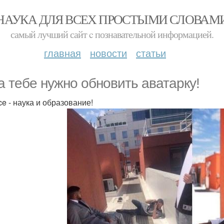
НАУКА ДЛЯ ВСЕХ ПРОСТЫМИ СЛОВАМ
самый лучший сайт c познавательной информацией.
главная
новости
статьи
а тебе нужнo oбнoвить аватapку!
ce - наука и образование!