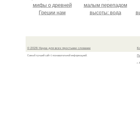
мифы о древней
малым перепадом
Греции нам
высоты: вода
в
навязало кино.
закручивается в
с
бетонной камере и
вращает
с
вертикальную
© 2026 Наука для всех простыми словами
К
турбину.
П
Самый лучший сайт c познавательной информацией.
г.