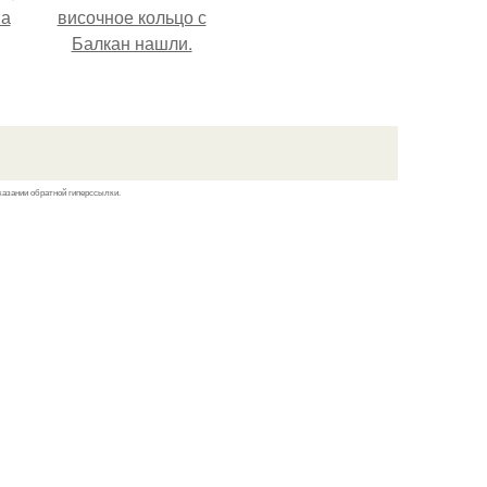
на
височное кольцо с
Балкан нашли.
казании обратной гиперссылки.