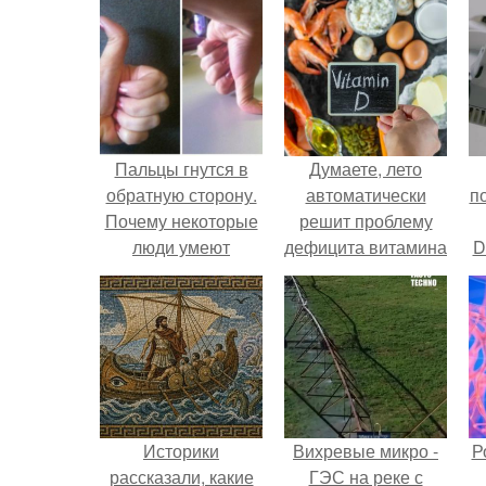
Пальцы гнутся в
Думаете, лето
обратную сторону.
автоматически
п
Почему некоторые
решит проблему
люди умеют
дефицита витамина
D
выгибать палец в
D?
к
обратную сторону?
Историки
Вихревые микро -
Р
рассказали, какие
ГЭС на реке с