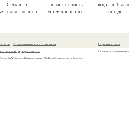
Семашко
не может иметь
когда он был 
ыяснили: скорость
детей после того,
лошади.
тарения напрямую
как медики сделали
зависит от
ей аборт на шестом
остояния сосудов
месяце
и работы сердца.
беременности и
онтакты
Пользовательское соглашение
Обратная связь
оставили в матке
олитика конфидециальности
Копирование разрешено при у
плаценту.
 Москва, ЮАО, Донской, Варшавское шоссе 125Ж корп.6, Бизнес-центр «Меридио»