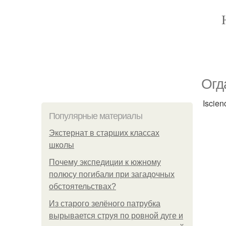
Oгд
Iscien
Популярные материалы
Экстернат в старших классах
школы
Почему экспедиции к южному
полюсу погибали при загадочных
обстоятельствах?
Из старого зелёного патрубка
вырывается струя по ровной дуге и