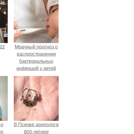
22
Мрачный прогноз о
распространении
бактериальных
инфекций у детей
вышел.
во
В Пскове археологи
я,
800-летнее