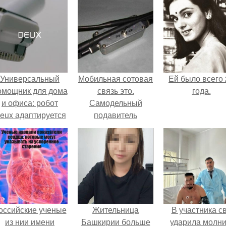
Универсальный
Мобильная сотовая
Ей было всего 
омощник для дома
связь это.
года.
и офиса: робот
Самодельный
eux адаптируется
подавитель
 разным задачам.
мобильной свзяи.
оссийские ученые
Жительница
В участника с
из нии имени
Башкирии больше
ударила молни