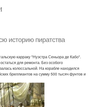
И
всю историю пиратства
гальскую карраку "Нуэстра Сеньора де Кабо".
статься для ремонта. Без особого
залась колоссальной. На корабле находился
ийских бриллиантов на сумму 500 тысяч фунтов и