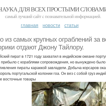
НАУКА ДЛЯ ВСЕХ ПРОСТЫМИ СЛОВАМ
самый лучший сайт c познавательной информацией.
главная
новости
статьи
о из самых крупных ограблений за 
орики отдают Джону Тайлору.
йский пират в 1721 году захватил в индийском океане порту
 прибыло с кораблями сопровождения, но вынуждено было о
тивления пираты караккой завладели. Добыча корсаров ока
король португальской колонии гоа. Он вез с собой груз инд
е восточные товары