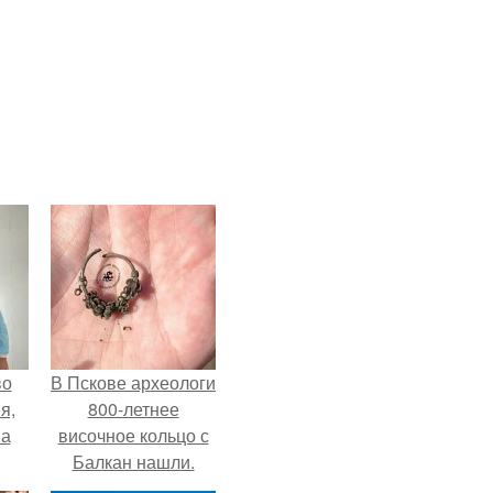
во
В Пскове археологи
я,
800-летнее
на
височное кольцо с
Балкан нашли.