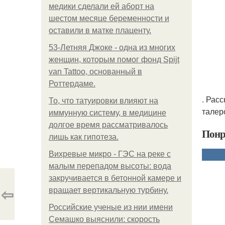
медики сделали ей аборт на
шестом месяце беременности и
оставили в матке плаценту.
53-Летняя Джоке - одна из многих
женщин, которым помог фонд Spijt
van Tattoo, основанный в
Роттердаме.
. Рас
То, что татуировки влияют на
талер
иммунную систему, в медицине
долгое время рассматривалось
Понр
лишь как гипотеза.
Вихревые микро - ГЭС на реке с
малым перепадом высоты: вода
закручивается в бетонной камере и
⇦
вращает вертикальную турбину.
Российские ученые из нии имени
Семашко выяснили: скорость