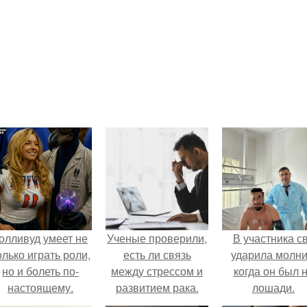
олливуд умеет не
Ученые проверили,
В участника с
олько играть роли,
есть ли связь
ударила молни
но и болеть по-
между стрессом и
когда он был 
настоящему.
развитием рака.
лошади.