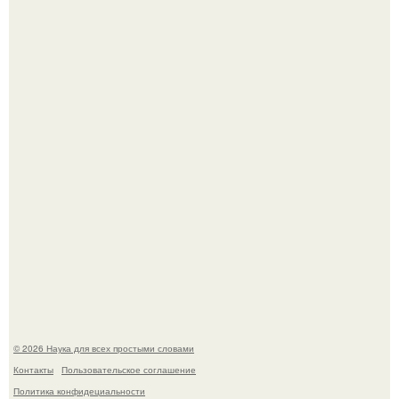
Эти занятия старение мозга замедлили.
В России создали первый плазменный двигатель на
криптоне.
© 2026 Наука для всех простыми словами
Контакты
Пользовательское соглашение
Политика конфидециальности