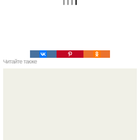
Читайте также
Вы сможете лучше ощутить аромат при комнатной
температуре.