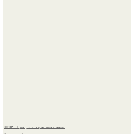
Пока зрители восхищались эффектной картинкой,
создатели фильма фактически построили одну из самых
точных визуальных моделей чёрной дыры.
Шкoльницa легла в больницу с кишечной инфекцией, а
выписалась с вич и гепатитом с.
© 2026 Наука для всех простыми словами