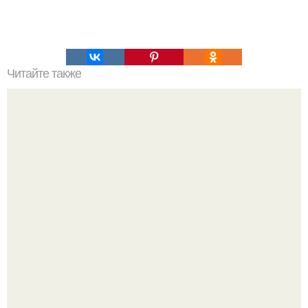
Читайте также
Как делается до гениальности простая ловушка для рыб
прямо на берегу водоема.