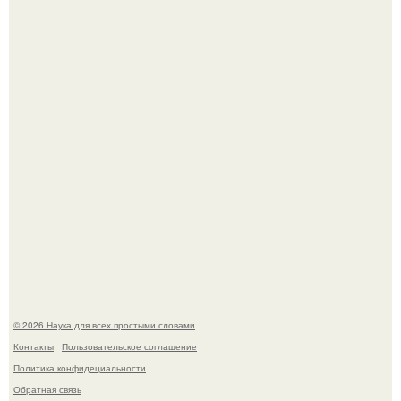
Принцесса дании Изабелла пошла служить в армию.
В сеть просочились свежие кадры со съёмок
киноадаптации "Рапунцель", и всё внимание
моментально оказалось приковано к Тиган крофт.
© 2026 Наука для всех простыми словами
Контакты
Пользовательское соглашение
Политика конфидециальности
Обратная связь