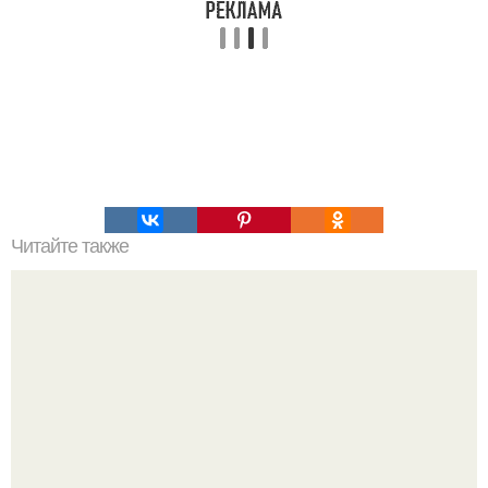
Читайте также
На Марсе увидели медведя с хвостом и шерстью.