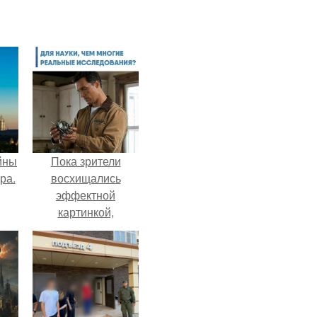
йны
Пока зрители
ра.
восхищались
эффектной
картинкой,
создатели фильма
фактически
построили одну из
самых точных
визуальных
моделей чёрной