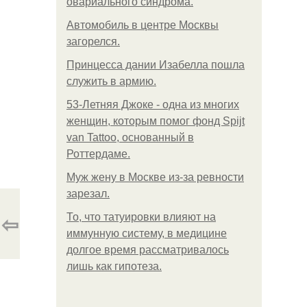
овариального синдрома.
Автомобиль в центре Москвы
загорелся.
Принцесса дании Изабелла пошла
служить в армию.
53-Летняя Джоке - одна из многих
женщин, которым помог фонд Spijt
van Tattoo, основанный в
Роттердаме.
Mуж жену в Москве из-за ревности
зарезал.
⇦
То, что татуировки влияют на
иммунную систему, в медицине
долгое время рассматривалось
лишь как гипотеза.