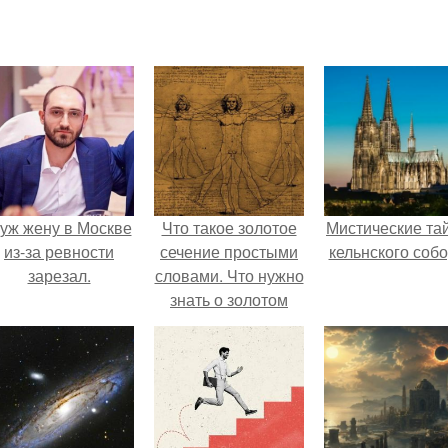
уж жену в Москве
Что такое золотое
Мистические та
из-за ревности
сечение простыми
кельнского собо
зарезал.
словами. Что нужно
знать о золотом
сечении.