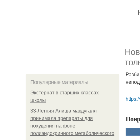
Нов
тол
Разби
непод
Популярные материалы
Экстернат в старших классах
https:/
школы
33-Летняя Алиша макдугалл
Понр
принимала препараты для
похудения на фоне
полиэндокринного метаболического