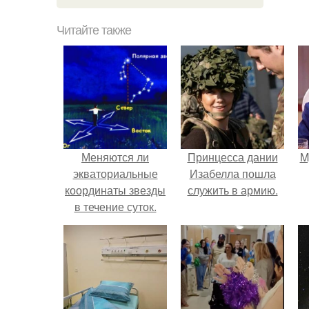
Читайте также
Меняются ли
Принцесса дании
M
экваториальные
Изабелла пошла
координаты звезды
служить в армию.
в течение суток.
Определение
географических
координат по
звездам.