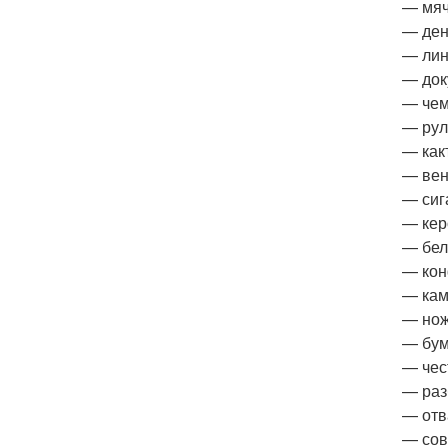
— мяч
— ден
— лин
— док
— чем
— рул
— как
— вен
— сиг
— кер
— бел
— кон
— кам
— нож
— бум
— чес
— раз
— отв
— сов