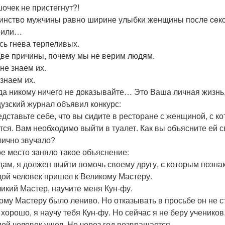
очек не пристегнут?!
инство мужчины равно ширине улыбки женщины после ceкcа,
рили…
сь гнева терпеливых.
две причины, почему мы не верим людям.
не знаем их.
 знаем их.
да никому ничего не доказывайте… Это Ваша личная жизнь,
узский журнал объявил конкурс:
дставьте себе, что вы сидите в ресторане с женщиной, с ко
тся. Вам необходимо выйти в туалет. Как вы объясните ей с
лично звучало?
е место заняло такое объяснение:
ам, я должен выйти помочь своему другу, с которым познак
ой человек пришел к Великому Мастеру.
икий Мастер, научите меня Кун-фу.
ому Мастеру было лениво. Но отказывать в просьбе он не ст
 хорошо, я научу тебя Кун-фу. Но сейчас я не беру учеников
ой человек ушел. Но через год возвращается.