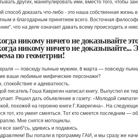
тывать других, манипулировать ими, вместо того, чтобы за
й способ доказать что-либо - это наша собственная жизнь 
тным и благодарным принятием всего. Восточная философи
нии", что на деле означает давать всему происходить и ник
огда никому ничего не доказывайте это 
огда никому ничего не доказывайте... 
рема по геометрии!
враля — повсюду пьяные мужики, 8 марта — повсюду пьян
ие ваши любимые мифические персонажи?
, спокойствие и адекватность.
ой писатель Гоша Кавригин написал книгу. Выпустил ее ти
купает. Решил дать объявление в газету: «Молодой симпат
кой, похожей на героиню книги Г.Кавригина». На следующи
ся тот, кто умеет смеяться. Тот кто смеется последним — о
храплю. Мне снятся мотоциклы.
я все заеб*сь, удивись и подавись.
дравляем! Вы попали в программу ГАИ, и мы сразу же начи