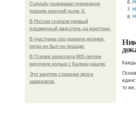
Н
Curiosity поднимает очередную
Н
порцию красной пыли. 6.
Н
В России создали первый
плазменный двигатель на криптоне.
Ник
В участника сво ударила молния,
док
когда он был на лошади.
В Пскове археологи 800-летнее
Кажды
височное кольцо с Балкан нашли.
Основ
Эти занятия старение мозга
единс
замедлили.
то же