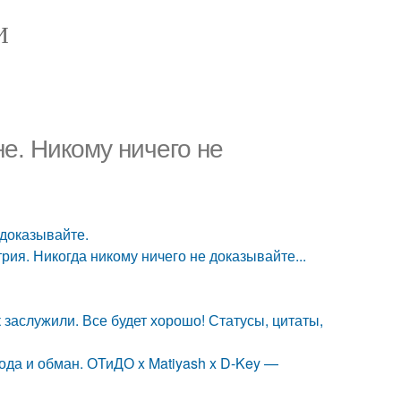
И
не. Никому ничего не
 доказывайте.
рия. Никогда никому ничего не доказывайте...
ак заслужили. Все будет хорошо! Статусы, цитаты,
лода и обман. ОТиДО x Matiyash x D-Key —