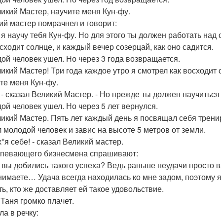
икий Мастер, научите меня Кун-фу.
ий мастер помрачнел и говорит:
 я научу тебя Кун-фу. Но для этого ты должен работать над 
осходит солнце, и каждый вечер созерцай, как оно садится.
ой человек ушел. Но через 3 года возвращается.
икий Мастер! Три года каждое утро я смотрел как восходит с
те меня Кун-фу.
 - сказал Великий Мастер. - Но прежде ты должен научиться 
ой человек ушел. Но через 5 лет вернулся.
икий Мастер. Пять лет каждый день я посвящал себя трениро
л молодой человек и завис на высоте 5 метров от земли.
*я себе! - сказал Великий мастер.
певающего бизнесмена спрашивают:
 вы добились такого успеха? Ведь раньше неудачи просто 
имаете… Удача всегда находилась ко мне задом, поэтому я 
ть, кто же доставляет ей такое удовольствие.
Таня громко плачет.
ла в речку: