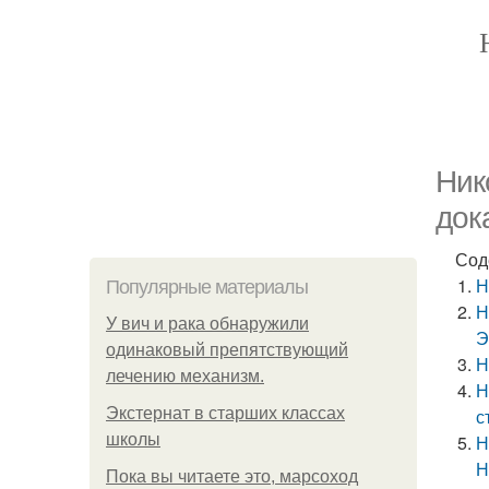
Ник
док
Сод
Н
Популярные материалы
Н
У вич и рака обнаружили
Э
одинаковый препятствующий
Н
лечению механизм.
Н
Экстернат в старших классах
с
школы
Н
Н
Пока вы читаете это, марсоход