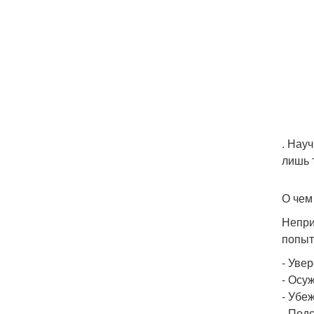
. Нау
лишь 
О чем
Непри
попытк
- Увер
- Осу
- Убе
- Под