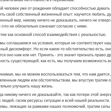
й человек уже от рождения обладает способностью думать и
ить свой собственный жизненный опыт: научится любить, ду
венный мир, никому ничего не доказывать, ничего не отверга
 (что не обязательно означает согласие с ними.
тие как основной способ взаимодействия с реальностью.
 мы соглашаемся на условия, которые не соответствуют 
ный дискомфорт. Но если какое-то обстоятельство есть, оно 
тся оно нам или нет. Принять - это значит признать право др
ность существующей, как есть, мы получаем возможность вст
инимая, мы не можем воспользоваться тем, что нам дается 
еленным людям или обстоятельствам, мы впустую тратим ог
тельно улучшить нашу жизнь.
да никому ничего не доказывайте, так как потери этой энерг
х людей, гасим ресурсы ситуации и всей нашей реальности.
емы, лежащие за рамками наших полномочий, тратим силы н