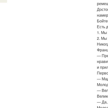
ремеш
Досто
наме
Бойте
Есть 
1. Мы 
2. Мы
Никог
Франц
— Пре
нрави
и при
Перво
— Мад
Молод
— Вел
Велик
— Да,
Молод