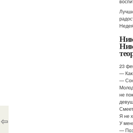
воспи
Лучши
радос
Недея
Ник
Ник
тео
23 фе
— Как
— Сон
Молод
не по
девуш
Смеет
Я не 
⇦
У мен
— Поз