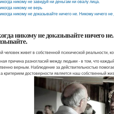
икогда никому не завидуй ни деньгам ни овалу лица.
икогда никому не верь
икогда никому не доказывайте ничего не. Никому ничего не
огда никому не доказывайте ничего не.
азывайте.
й человек живет в собственной психической реальности, ко
ная причина разногласий между людьми - в том, что каждый
твенно верным. Наблюдение за действительностью помогает
, а критерием достоверности является наш собственный ж