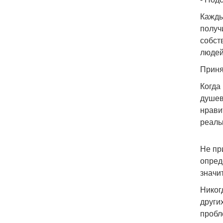
Кажды
получ
собст
людей
Приня
Когда
душев
нрави
реаль
Не пр
опред
значи
Никог
други
пробл