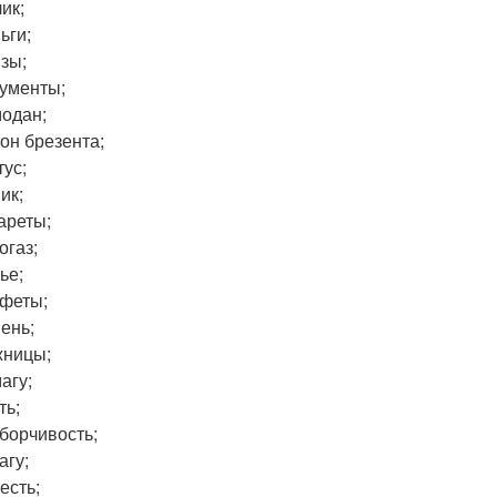
ик;
ьги;
зы;
ументы;
одан;
он брезента;
тус;
ик;
ареты;
огаз;
ье;
феты;
ень;
ницы;
агу;
ть;
борчивость;
агу;
есть;