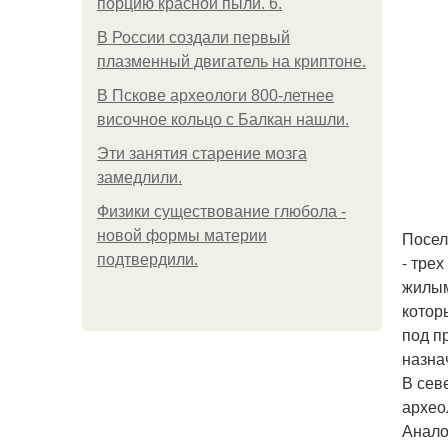
порцию красной пыли. 6.
В России создали первый
плазменный двигатель на криптоне.
В Пскове археологи 800-летнее
височное кольцо с Балкан нашли.
Эти занятия старение мозга
замедлили.
Физики существование глюбола -
новой формы материи
Посел
подтвердили.
- тре
жилым
котор
под п
назна
В сев
архео
Анало