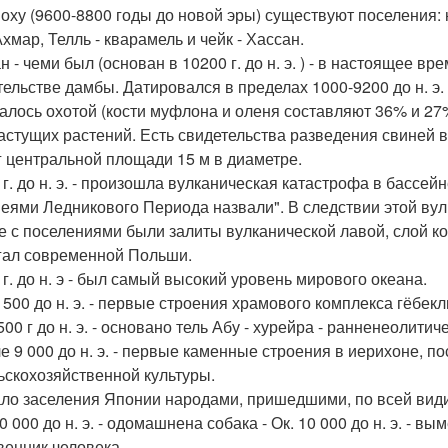
поху (9600-8800 годы до новой эры) существуют поселения: н
Ахмар, Телль - кварамель и чейк - Хассан.
 - чеми был (основан в 10200 г. до н. э. ) - в настоящее в
тельстве дамбы. Датировался в пределах 1000-9200 до н. э. 
алось охотой (кости муфлона и оленя составляют 36% и 27
астущих растений. Есть свидетельства разведения свиней 
г центральной площади 15 м в диаметре.
0 г. до н. э. - произошла вулканическая катастрофа в бассе
еями Ледникового Периода назвали". В следствии этой ву
е с поселениями были залиты вулканической лавой, слой ко
гал современной Польши.
 г. до н. э - был самый высокий уровень мирового океана.
9 500 до н. э. - первые строения храмового комплекса гёбекли
9500 г до н. э. - основано тель Абу - хурейра - ранненеоли
ле 9 000 до н. э. - первые каменные строения в иерихоне, 
ьскохозяйственной культуры.
ало заселения Японии народами, пришедшими, по всей видим
10 000 до н. э. - одомашнена собака - Ок. 10 000 до н. э. -
венник человека.