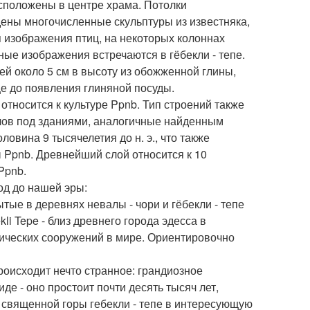
асположены в центре храма. Потолки
ены многочисленные скульптуры из известняка,
я изображения птиц, на некоторых колоннах
ые изображения встречаются в гёбекли - тепе.
ей около 5 см в высоту из обожженной глины,
ще до появления глиняной посуды.
тносится к культуре Ppnb. Тип строений также
алов под зданиями, аналогичные найденным
овина 9 тысячелетия до н. э., что также
ы Ppnb. Древнейший слой относится к 10
Ppnb.
год до нашей эры:
рытые в деревнях невалы - чори и гёбекли - тепе
i Tepe - близ древнего города эдесса в
ических сооружений в мире. Ориентировочно
Происходит нечто странное: грандиозное
де - оно простоит почти десять тысяч лет,
т священной горы гебекли - тепе в интересующую