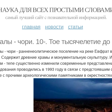
НАУКА ДЛЯ ВСЕХ ПРОСТЫМИ СЛОВАМ
самый лучший сайт c познавательной информацией.
главная
новости
статьи
алы - чори. 10-. Тое тысячелетие до н
ы - чори - ранненеолитическое поселение на реке Евфрат 
. Содержит древние храмы и монументальную скульптуру. 
ли - тепе существенно изменили современные представлени
дования проводились в 1993 году в связи с предстоявшим
е с прочими археологическими памятниками в окрестностях