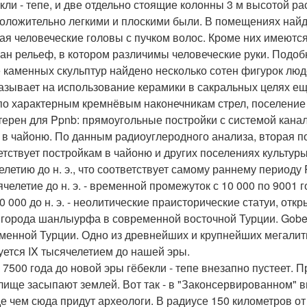
екли - тепе, и две отдельно стоящие колонны 3 м высотой р
оложительно легкими и плоскими были. В помещениях найд
ая человеческие головы с пучком волос. Кроме них имеютс
ан рельеф, в котором различимы человеческие руки. Подобн
 каменных скульптур найдено несколько сотен фигурок люд
казывает на использование керамики в сакральных целях е
по характерным кремнёвым наконечникам стрел, поселение о
терен для Ppnb: прямоугольные постройки с системой кан
 в чайоню. По данным радиоуглеродного анализа, вторая пол
етствует постройкам в чайоню и других поселениях культур
елетию до н. э., что соответствует самому раннему периоду 
ячелетие до н. э. - временной промежуток с 10 000 по 9001 
10 000 до н. э. - неолитические праисторические статуи, отк
 города шанлыурфа в современной восточной Турции. Gobekl
менной Турции. Одно из древнейших и крупнейших мегалит
уется IX тысячелетием до нашей эры.
 7500 года до новой эры гёбекли - тепе внезапно пустеет. 
лище засыпают землей. Вот так - в "Законсервированном" ви
е чем сюда придут археологи. В радиусе 150 километров о