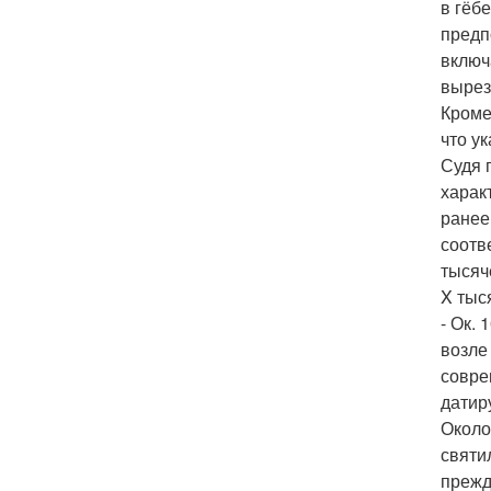
в гёб
предп
включ
вырез
Кроме
что у
Судя 
харак
ранее
соотв
тысяч
X тыс
- Ок. 
возле
совре
датир
Около
святи
прежд