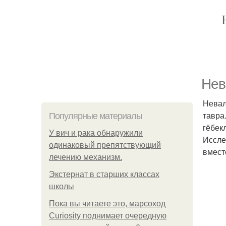
Нев
Невал
тавра
Популярные материалы
гёбек
У вич и рака обнаружили
Иссле
одинаковый препятствующий
вмест
лечению механизм.
Экстернат в старших классах
школы
Пока вы читаете это, марсоход
Curiosity поднимает очередную