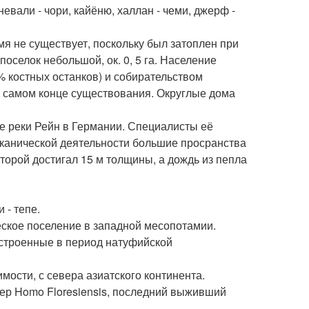
евали - чори, кайёню, халлан - чеми, джерф -
ремя не существует, поскольку был затоплен при
поселок небольшой, ок. 0, 5 га. Население
% костных останков) и собирательством
в самом конце существования. Округлые дома
йне реки Рейн в Германии. Специалисты её
лканической деятельности большие просранства
торой достигал 15 м толщины, а дождь из пепла
 - тепе.
тическое поселение в западной месопотамии.
построенные в период натуфийской
ости, с севера азиатского континента.
 вымер Homo Floresiensis, последний выживший