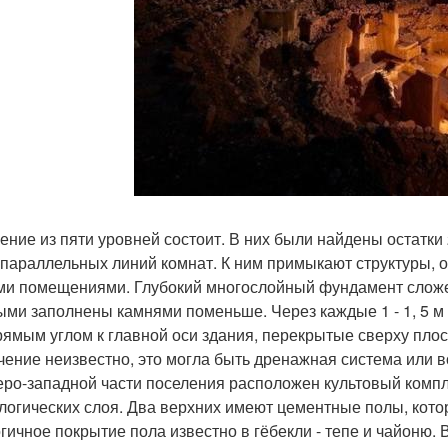
ение из пяти уровней состоит. В них были найдены остатк
х параллельных линий комнат. К ним примыкают структуры,
и помещениями. Глубокий многослойный фундамент сложе
ыми заполнены камнями поменьше. Через каждые 1 - 1, 5 
рямым углом к главной оси здания, перекрытые сверху плос
чение неизвестно, это могла быть дренажная система или 
еро-западной части поселения расположен культовый компл
логических слоя. Два верхних имеют цементные полы, кото
гичное покрытие пола известно в гёбекли - тепе и чайоню.