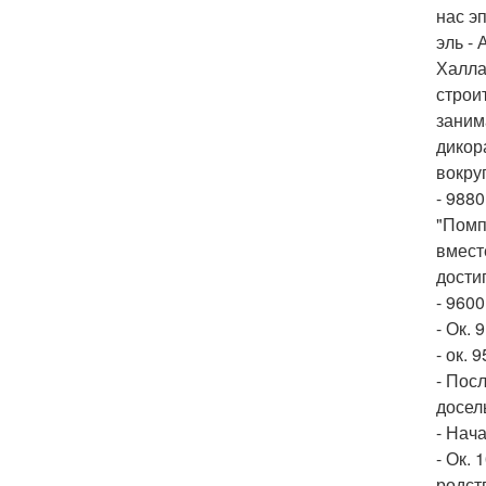
нас э
эль - 
Халлан
строи
заним
дикор
вокру
- 988
"Помп
вмест
дости
- 9600
- Ок. 
- ок. 
- Пос
досел
- Нач
- Ок. 
родст