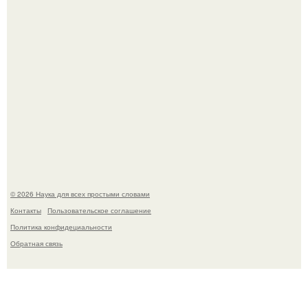
Физики существование глюбола - новой формы материи
подтвердили.
© 2026 Наука для всех простыми словами
Контакты
Пользовательское соглашение
Политика конфидециальности
Обратная связь