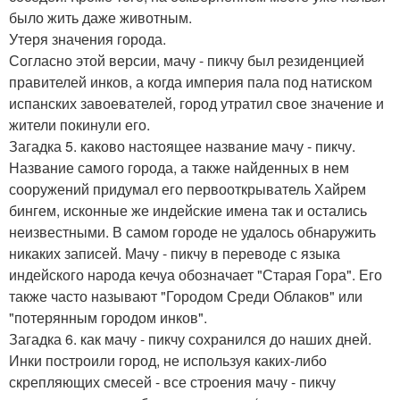
было жить даже животным.
Утеря значения города.
Согласно этой версии, мачу - пикчу был резиденцией
правителей инков, а когда империя пала под натиском
испанских завоевателей, город утратил свое значение и
жители покинули его.
Загадка 5. каково настоящее название мачу - пикчу.
Название самого города, а также найденных в нем
сооружений придумал его первооткрыватель Хайрем
бингем, исконные же индейские имена так и остались
неизвестными. В самом городе не удалось обнаружить
никаких записей. Мачу - пикчу в переводе с языка
индейского народа кечуа обозначает "Старая Гора". Его
также часто называют "Городом Среди Облаков" или
"потерянным городом инков".
Загадка 6. как мачу - пикчу сохранился до наших дней.
Инки построили город, не используя каких-либо
скрепляющих смесей - все строения мачу - пикчу