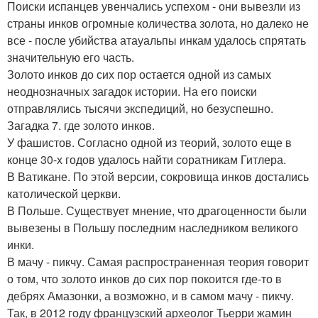
Поиски испанцев увенчались успехом - они вывезли из
страны инков огромные количества золота, но далеко не
все - после убийства атауальпы инкам удалось спрятать
значительную его часть.
Золото инков до сих пор остается одной из самых
неоднозначных загадок истории. На его поиски
отправлялись тысячи экспедиций, но безуспешно.
Загадка 7. где золото инков.
У фашистов. Согласно одной из теорий, золото еще в
конце 30-х годов удалось найти соратникам Гитлера.
В Ватикане. По этой версии, сокровища инков достались
католической церкви.
В Польше. Существует мнение, что драгоценности были
вывезены в Польшу последним наследником великого
инки.
В мачу - пикчу. Самая распространенная теория говорит
о том, что золото инков до сих пор покоится где-то в
дебрях Амазонки, а возможно, и в самом мачу - пикчу.
Так, в 2012 году французский археолог Тьерри жамин