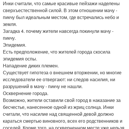
Инки считали, что самые красивые пейзажи наделены
сверхъестественной силой. В этом отношении мачу -
пикчу был идеальным местом, где встречались небо и
земля.
Загадка 4. почему жители навсегда покинули мачу -
пикчу.
Эпидемия.
Есть предположение, что жителей города скосила
эпидемия оспы.
Нападение диких племен.
Существует гипотеза о внешнем вторжении, но многие
исследователи ее отвергают: ни следов насилия, ни
разрушений в мачу - пикчу не нашли.
Осквернение города.
Возможно, жители оставили свой город в наказание за
бесчестье, нанесенное одной из жриц солнца. Инки
считали, что насилие над священной девой должно
караться смертью виновного, всех его родственников и
соседей. Кроме того, на оскверненном месте уже нельзя