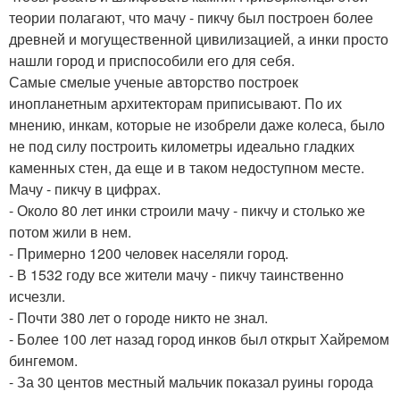
теории полагают, что мачу - пикчу был построен более
древней и могущественной цивилизацией, а инки просто
нашли город и приспособили его для себя.
Самые смелые ученые авторство построек
инопланетным архитекторам приписывают. По их
мнению, инкам, которые не изобрели даже колеса, было
не под силу построить километры идеально гладких
каменных стен, да еще и в таком недоступном месте.
Мачу - пикчу в цифрах.
- Около 80 лет инки строили мачу - пикчу и столько же
потом жили в нем.
- Примерно 1200 человек населяли город.
- В 1532 году все жители мачу - пикчу таинственно
исчезли.
- Почти 380 лет о городе никто не знал.
- Более 100 лет назад город инков был открыт Хайремом
бингемом.
- За 30 центов местный мальчик показал руины города