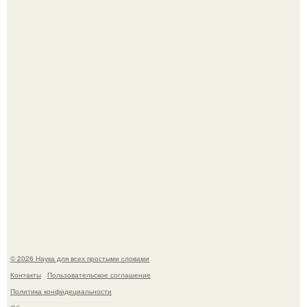
Высокая, стройная, с фарфоровой кожей и тонкими
аристократичными чертами, эль выглядит так, будто
сошла с полотна художника.
Голливуд умеет не только играть роли, но и болеть по-
настоящему.
© 2026 Наука для всех простыми словами
Контакты
Пользовательское соглашение
Политика конфидециальности