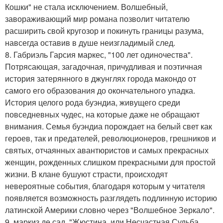
Кошки" не стала исключением. Волшебный,
завораживающий мир романа позволит читателю
расширить свой кругозор и покинуть границы разума,
навсегда оставив в душе неизгладимый след.
8. Габриэль Гарсия маркес, "100 лет одиночества".
Потрясающая, загадочная, причудливая и поэтичная
история затерянного в джунглях города макондо от
самого его образования до окончательного упадка.
История целого рода буэндиа, живущего среди
повседневных чудес, на которые даже не обращают
внимания. Семья буэндиа порождает на белый свет как
героев, так и предателей, революционеров, грешников и
святых, отчаянных авантюристов и самых прекрасных
женщин, рожденных слишком прекрасными для простой
жизни. В клане бушуют страсти, происходят
невероятные события, благодаря которым у читателя
появляется возможность разглядеть подлинную историю
латинской Америки словно через "Волшебное Зеркало".
9. маркиз де сад, "Жюстина, или Несчастная Судьба