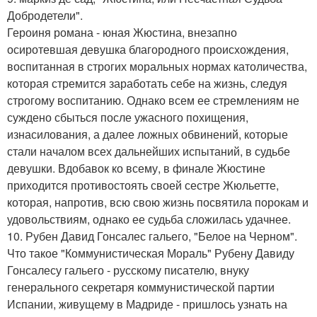
Добродетели".
Героиня романа - юная Жюстина, внезапно
осиротевшая девушка благородного происхождения,
воспитанная в строгих моральных нормах католичества,
которая стремится заработать себе на жизнь, следуя
строгому воспитанию. Однако всем ее стремлениям не
суждено сбыться после ужасного похищения,
изнасилования, а далее ложных обвинений, которые
стали началом всех дальнейших испытаний, в судьбе
девушки. Вдобавок ко всему, в финале Жюстине
приходится противостоять своей сестре Жюльетте,
которая, напротив, всю свою жизнь посвятила порокам и
удовольствиям, однако ее судьба сложилась удачнее.
10. Рубен Давид Гонсалес гальего, "Белое на Черном".
Что такое "Коммунистическая Мораль" Рубену Давиду
Гонсалесу гальего - русскому писателю, внуку
генерального секретаря коммунистической партии
Испании, живущему в Мадриде - пришлось узнать на