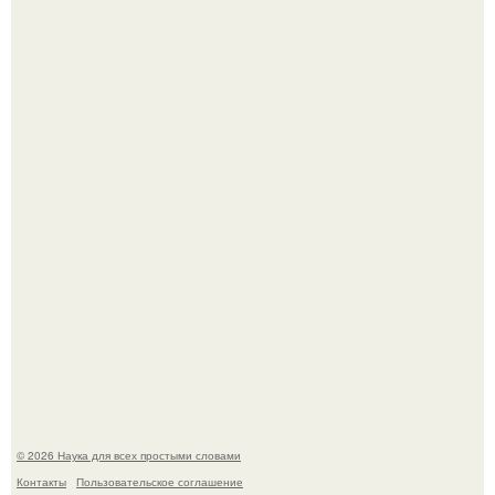
53-Летняя Джоке - одна из многих женщин, которым
помог фонд Spijt van Tattoo, основанный в Роттердаме.
Пока зрители восхищались эффектной картинкой,
создатели фильма фактически построили одну из самых
точных визуальных моделей чёрной дыры.
© 2026 Наука для всех простыми словами
Контакты
Пользовательское соглашение