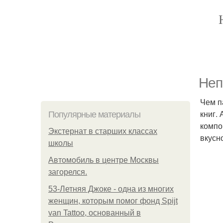
Неп
Чем п
книг.
Популярные материалы
компо
Экстернат в старших классах
вкусн
школы
Автомобиль в центре Москвы
загорелся.
53-Летняя Джоке - одна из многих
женщин, которым помог фонд Spijt
van Tattoo, основанный в