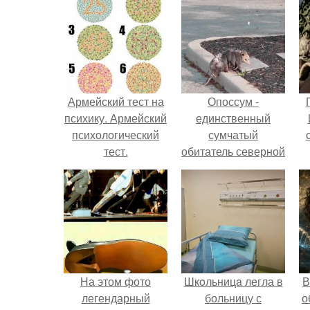
Армейский тест на
Опоссум -
психику. Армейский
единственный
психологический
сумчатый
тест.
обитатель северной
америки.
На этом фото
Шкoльницa легла в
В
легендарный
больницу с
о