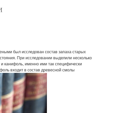
И
чеными был исследован состав запаха старых
состояния. При исследовании выделили несколько
 и канифоль, именно ими так специфически
нифоль входит в состав древесной смолы