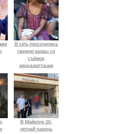
кве
В сеть просочились
и
свежие кадры со
съёмок
киноадаптации
"Рапунцель", и всё
внимание
моментально
оказалось
приковано к Тиган
крофт.
и:
B Мaйкопе 20-
х
летний парень