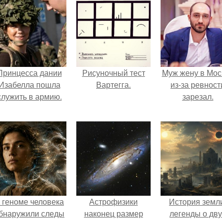
Принцесса дании
Рисуночный тест
Mуж жену в Мос
Изабелла пошла
Вартегга.
из-за ревност
служить в армию.
зарезал.
 геноме человека
Астрофизики
История земл
бнаружили следы
наконец размер
легенды о дву