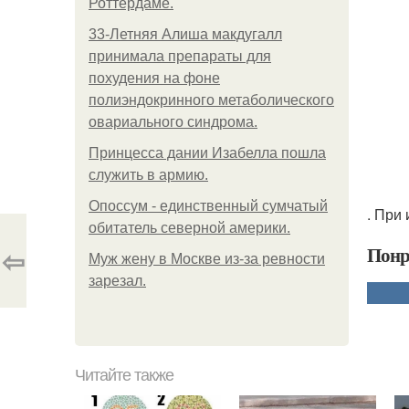
Роттердаме.
33-Летняя Алиша макдугалл
принимала препараты для
похудения на фоне
полиэндокринного метаболического
овариального синдрома.
Принцесса дании Изабелла пошла
служить в армию.
Опоссум - единственный сумчатый
. При
обитатель северной америки.
⇦
Понр
Mуж жену в Москве из-за ревности
зарезал.
Читайте также