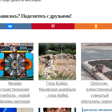
авилось? Поделитесь с друзьями!
Физики
Гора Бойко.
Опоссум -
существование
Крымская шамбала
единственны
глюбола - новой
- гора бойко.
сумчатый
формы материи
обитатель севе
подтвердили.
америки.