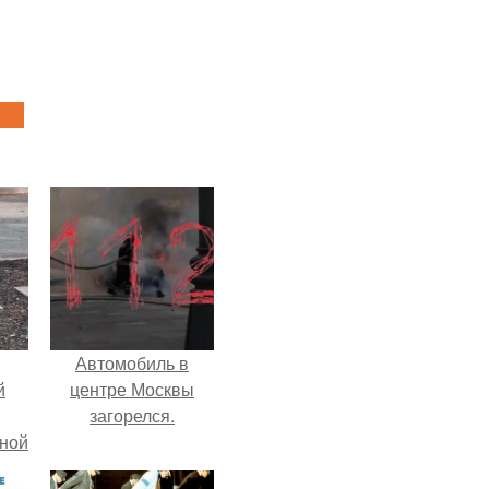
Автомобиль в
й
центре Москвы
загорелся.
рной