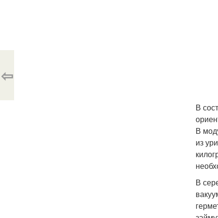
⇦
В сос
ориен
В мод
из ур
килог
необх
В сер
вакуу
герме
займу