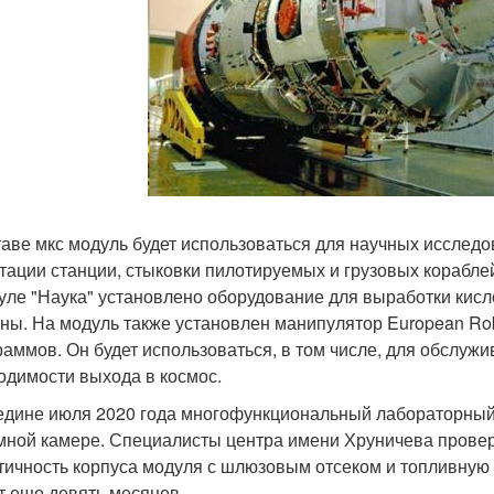
таве мкс модуль будет использоваться для научных исслед
тации станции, стыковки пилотируемых и грузовых кораблей
уле "Наука" установлено оборудование для выработки кисл
ины. На модуль также установлен манипулятор European Rob
раммов. Он будет использоваться, в том числе, для обслужи
одимости выхода в космос.
едине июля 2020 года многофункциональный лабораторный
мной камере. Специалисты центра имени Хруничева провер
тичность корпуса модуля с шлюзовым отсеком и топливную 
т еще девять месяцев.