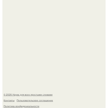
Mуж жену в Москве из-за ревности зарезал.
Мистические тайны кельнского собора.
© 2026 Наука для всех простыми словами
Контакты
Пользовательское соглашение
Политика конфидециальности