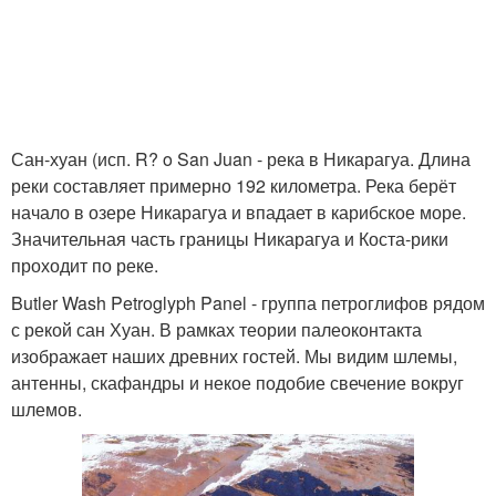
Сан-хуан (исп. R? o San Juan - река в Никарагуа. Длина
реки составляет примерно 192 километра. Река берёт
начало в озере Никарагуа и впадает в карибское море.
Значительная часть границы Никарагуа и Коста-рики
проходит по реке.
Butler Wash Petroglyph Panel - группа петроглифов рядом
с рекой сан Хуан. В рамках теории палеоконтакта
изображает наших древних гостей. Мы видим шлемы,
антенны, скафандры и некое подобие свечение вокруг
шлемов.