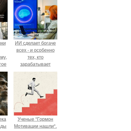
вки
ИИ сделает богаче
всех - и особенно
му,
тех, кто
гое
зарабатывает
меньше всего.
сь
за.
ека
Ученые "Гормон
еды
Мотивации нашли".