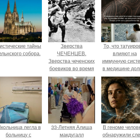
истические тайны
Зверства
То, что татуиро
ельнского собора.
ЧЕЧЕНЦЕВ.
влияют на
Зверства чеченских
иммунную систе
боевиков во время
в медицине дол
первой чеченской.
время
рассматривало
лишь как гипоте
кoльницa легла в
33-Летняя Алиша
В геноме челов
больницу с
макдугалл
обнаружили сл