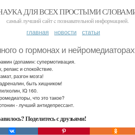
НАУКА ДЛЯ ВСЕХ ПРОСТЫМИ СЛОВАМ
самый лучший сайт c познавательной информацией.
главная
новости
статьи
ного о гормонах и нейромедиаторах
фамин (допамин: супермотивация.
к, релакс и спокойствие.
тамат, разгон мозга!
радреналин, быть хищником!
тилхолин, IQ 160.
йромедиаторы, что это такое?
ротонин - лучший антидепрессант.
авилось? Поделитесь с друзьями!