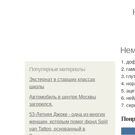
Нем
1. до
2. гам
Популярные материалы
3. глу
Экстернат в старших классах
4. но
школы
5. аце
Автомобиль в центре Москвы
6. не
загорелся.
7. се
53-Летняя Джоке - одна из многих
Понр
женщин, которым помог фонд Spijt
van Tattoo, основанный в