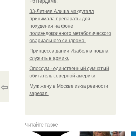
Роттердаме.
33-Летняя Алиша макдугалл
принимала препараты для
похудения на фоне
полиэндокринного метаболического
овариального синдрома.
Принцесса дании Изабелла пошла
служить в армию.
Опоссум - единственный сумчатый
обитатель северной америки.
⇦
Mуж жену в Москве из-за ревности
зарезал.
Читайте также