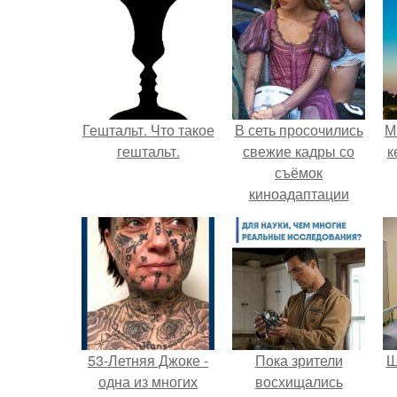
Гештальт. Что такое
В сеть просочились
М
гештальт.
свежие кадры со
к
съёмок
киноадаптации
"Рапунцель", и всё
внимание
моментально
оказалось
приковано к Тиган
крофт.
53-Летняя Джоке -
Пока зрители
Ш
одна из многих
восхищались