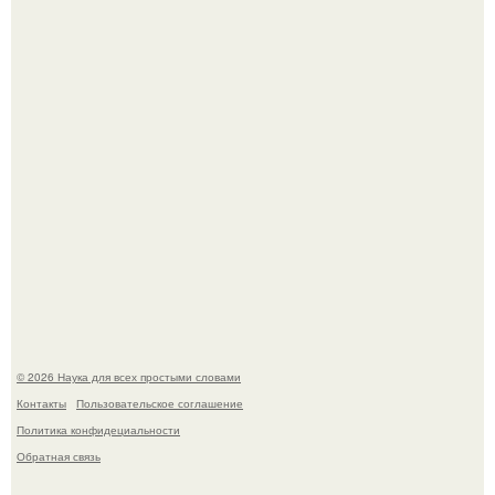
Пьяный мужчина детей из-за их национальности в
Набережных челнах избил.
B Мaйкопе 20-летний парень подругу с 16-го этажа
столкнул.
© 2026 Наука для всех простыми словами
Контакты
Пользовательское соглашение
Политика конфидециальности
Обратная связь