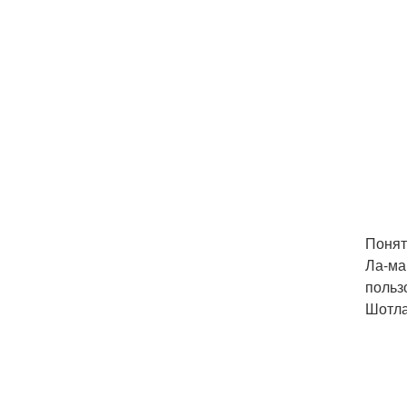
Понят
Ла-ма
польз
Шотла