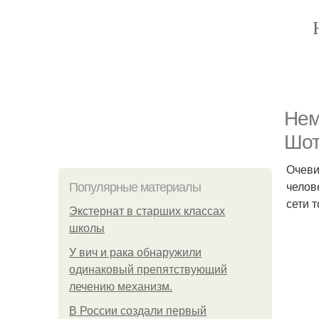
Нем
Шот
Очеви
челов
Популярные материалы
сети 
Экстернат в старших классах
школы
У вич и рака обнаружили
одинаковый препятствующий
лечению механизм.
В России создали первый