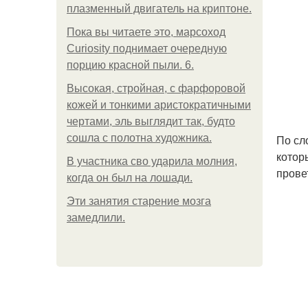
плазменный двигатель на криптоне.
Пока вы читаете это, марсоход
Curiosity поднимает очередную
порцию красной пыли. 6.
Высокая, стройная, с фарфоровой
кожей и тонкими аристократичными
чертами, эль выглядит так, будто
сошла с полотна художника.
По сл
котор
В участника сво ударила молния,
прове
когда он был на лошади.
Эти занятия старение мозга
замедлили.