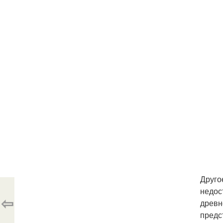
Друго
недос
⇦
древн
предс