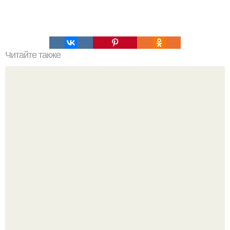
Читайте также
Это весёлое фото закончилось не так уж весело для
девушки на переднем плане.